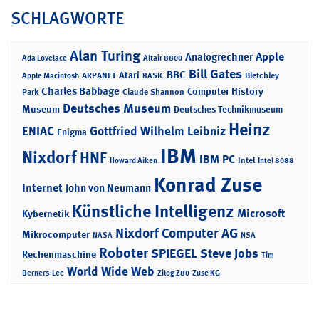
SCHLAGWORTE
Alan Turing
Apple
Analogrechner
Ada Lovelace
Altair 8800
Bill Gates
BBC
Atari
ARPANET
Bletchley
Apple Macintosh
BASIC
Charles Babbage
Computer History
Park
Claude Shannon
Deutsches Museum
Museum
Deutsches Technikmuseum
Heinz
ENIAC
Gottfried Wilhelm Leibniz
Enigma
IBM
Nixdorf
HNF
IBM PC
Intel
Howard Aiken
Intel 8088
Konrad Zuse
Internet
John von Neumann
Künstliche Intelligenz
Microsoft
Kybernetik
Nixdorf Computer AG
Mikrocomputer
NASA
NSA
Roboter
SPIEGEL
Steve Jobs
Rechenmaschine
Tim
World Wide Web
Berners-Lee
Zilog Z80
Zuse KG