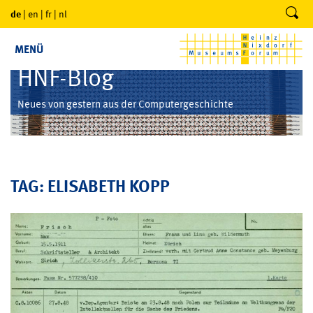
de
|
en
|
fr
|
nl
MENÜ
HNF-Blog
Neues von gestern aus der Computergeschichte
TAG: ELISABETH KOPP