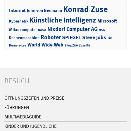
Konrad Zuse
Internet
John von Neumann
Künstliche Intelligenz
Microsoft
Kybernetik
Nixdorf Computer AG
Mikrocomputer
NASA
NSA
Roboter
SPIEGEL
Steve Jobs
Rechenmaschine
Tim
World Wide Web
Berners-Lee
Zilog Z80
Zuse KG
BESUCH
ÖFFNUNGSZEITEN UND PREISE
FÜHRUNGEN
MULTIMEDIAGUIDE
KINDER UND JUGENDLICHE