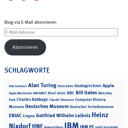
Blog via E-Mail abonnieren
E-
Mail-
Adresse
Abonnieren
SCHLAGWORTE
Alan Turing
Apple
Analogrechner
Ada Lovelace
Altair 8800
Bill Gates
BBC
Atari
ARPANET
Bletchley
Apple Macintosh
BASIC
Charles Babbage
Computer History
Park
Claude Shannon
Deutsches Museum
Museum
Deutsches Technikmuseum
Heinz
ENIAC
Gottfried Wilhelm Leibniz
Enigma
IBM
Nixdorf
HNF
IBM PC
Intel
Howard Aiken
Intel 8088