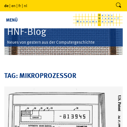
de
|
en
|
fr
|
nl
MENÜ
HNF-Blog
Neues von gestern aus der Computergeschichte
TAG: MIKROPROZESSOR