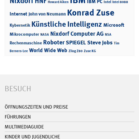
IBM
Nixdorf
HNF
IBM PC
Intel
Howard Aiken
Intel 8088
Konrad Zuse
Internet
John von Neumann
Künstliche Intelligenz
Microsoft
Kybernetik
Nixdorf Computer AG
Mikrocomputer
NASA
NSA
Roboter
SPIEGEL
Steve Jobs
Rechenmaschine
Tim
World Wide Web
Berners-Lee
Zilog Z80
Zuse KG
BESUCH
ÖFFNUNGSZEITEN UND PREISE
FÜHRUNGEN
MULTIMEDIAGUIDE
KINDER UND JUGENDLICHE