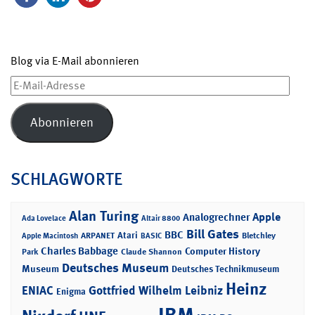
Blog via E-Mail abonnieren
E-
Mail-
Adresse
Abonnieren
SCHLAGWORTE
Alan Turing
Apple
Analogrechner
Ada Lovelace
Altair 8800
Bill Gates
BBC
Atari
ARPANET
Bletchley
Apple Macintosh
BASIC
Charles Babbage
Computer History
Park
Claude Shannon
Deutsches Museum
Museum
Deutsches Technikmuseum
Heinz
ENIAC
Gottfried Wilhelm Leibniz
Enigma