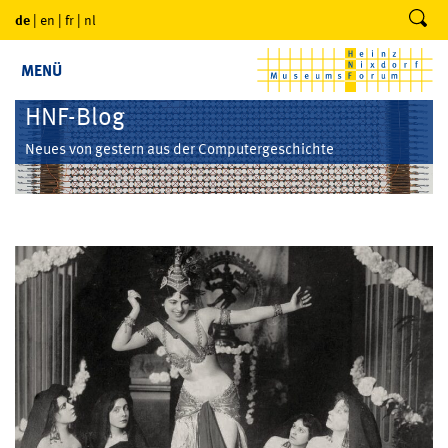
de
|
en
|
fr
|
nl
MENÜ
HNF-Blog
Neues von gestern aus der Computergeschichte