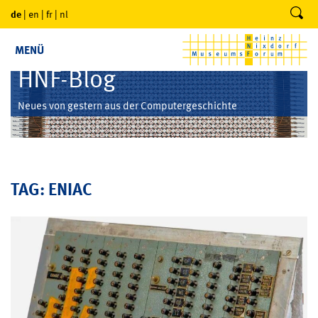
de
|
en
|
fr
|
nl
MENÜ
HNF-Blog
Neues von gestern aus der Computergeschichte
TAG: ENIAC