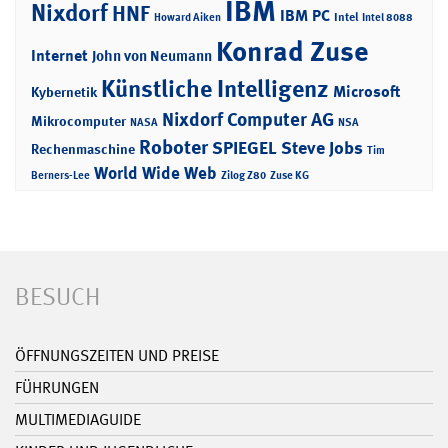
IBM
Nixdorf
HNF
IBM PC
Intel
Howard Aiken
Intel 8088
Konrad Zuse
Internet
John von Neumann
Künstliche Intelligenz
Microsoft
Kybernetik
Nixdorf Computer AG
Mikrocomputer
NASA
NSA
Roboter
SPIEGEL
Steve Jobs
Rechenmaschine
Tim
World Wide Web
Berners-Lee
Zilog Z80
Zuse KG
BESUCH
ÖFFNUNGSZEITEN UND PREISE
FÜHRUNGEN
MULTIMEDIAGUIDE