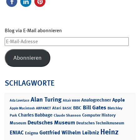
Blog via E-Mail abonnieren
E-
Mail-
Adresse
Abonnieren
SCHLAGWORTE
Alan Turing
Apple
Analogrechner
Ada Lovelace
Altair 8800
Bill Gates
BBC
Atari
ARPANET
Bletchley
Apple Macintosh
BASIC
Charles Babbage
Computer History
Park
Claude Shannon
Deutsches Museum
Museum
Deutsches Technikmuseum
Heinz
ENIAC
Gottfried Wilhelm Leibniz
Enigma