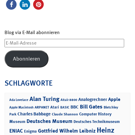
Blog via E-Mail abonnieren
E-
Mail-
Adresse
Abonnieren
SCHLAGWORTE
Alan Turing
Apple
Analogrechner
Ada Lovelace
Altair 8800
Bill Gates
BBC
Atari
ARPANET
Bletchley
Apple Macintosh
BASIC
Charles Babbage
Computer History
Park
Claude Shannon
Deutsches Museum
Museum
Deutsches Technikmuseum
Heinz
ENIAC
Gottfried Wilhelm Leibniz
Enigma