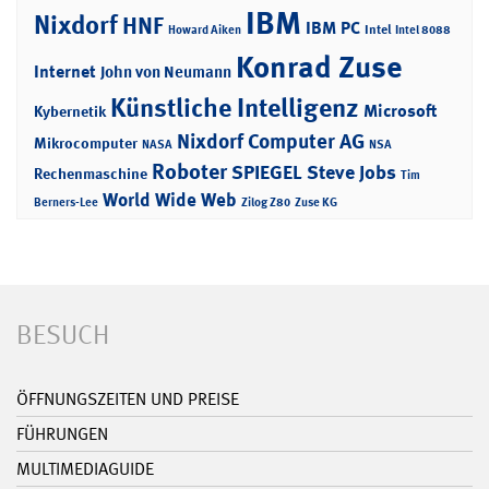
IBM
Nixdorf
HNF
IBM PC
Intel
Howard Aiken
Intel 8088
Konrad Zuse
Internet
John von Neumann
Künstliche Intelligenz
Microsoft
Kybernetik
Nixdorf Computer AG
Mikrocomputer
NASA
NSA
Roboter
SPIEGEL
Steve Jobs
Rechenmaschine
Tim
World Wide Web
Berners-Lee
Zilog Z80
Zuse KG
BESUCH
ÖFFNUNGSZEITEN UND PREISE
FÜHRUNGEN
MULTIMEDIAGUIDE