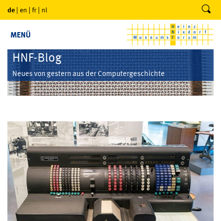
de
|
en
|
fr
|
nl
MENÜ
HNF-Blog
Neues von gestern aus der Computergeschichte