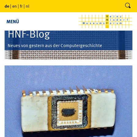
de
|
en
|
fr
|
nl
MENÜ
HNF-Blog
Neues von gestern aus der Computergeschichte