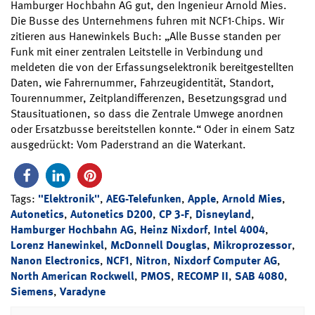
Hamburger Hochbahn AG gut, den Ingenieur Arnold Mies.
Die Busse des Unternehmens fuhren mit NCF1-Chips. Wir
zitieren aus Hanewinkels Buch: „Alle Busse standen per
Funk mit einer zentralen Leitstelle in Verbindung und
meldeten die von der Erfassungselektronik bereitgestellten
Daten, wie Fahrernummer, Fahrzeugidentität, Standort,
Tourennummer, Zeitplandifferenzen, Besetzungsgrad und
Stausituationen, so dass die Zentrale Umwege anordnen
oder Ersatzbusse bereitstellen konnte.“ Oder in einem Satz
ausgedrückt: Vom Paderstrand an die Waterkant.
Tags:
"Elektronik"
,
AEG-Telefunken
,
Apple
,
Arnold Mies
,
Autonetics
,
Autonetics D200
,
CP 3-F
,
Disneyland
,
Hamburger Hochbahn AG
,
Heinz Nixdorf
,
Intel 4004
,
Lorenz Hanewinkel
,
McDonnell Douglas
,
Mikroprozessor
,
Nanon Electronics
,
NCF1
,
Nitron
,
Nixdorf Computer AG
,
North American Rockwell
,
PMOS
,
RECOMP II
,
SAB 4080
,
Siemens
,
Varadyne