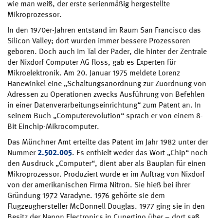
wie man weiß, der erste serienmäßig hergestellte
Mikroprozessor.
In den 1970er-Jahren entstand im Raum San Francisco das
Silicon Valley; dort wurden immer bessere Prozessoren
geboren. Doch auch im Tal der Pader, die hinter der Zentrale
der Nixdorf Computer AG floss, gab es Experten für
Mikroelektronik. Am 20. Januar 1975 meldete Lorenz
Hanewinkel eine „Schaltungsanordnung zur Zuordnung von
Adressen zu Operationen zwecks Ausführung von Befehlen
in einer Datenverarbeitungseinrichtung“ zum Patent an. In
seinem Buch „Computerevolution“ sprach er von einem 8-
Bit Einchip-Mikrocomputer.
Das Münchner Amt erteilte das Patent im Jahr 1982 unter der
Nummer
2.502.005
. Es enthielt weder das Wort „Chip“ noch
den Ausdruck „Computer“, dient aber als Bauplan für einen
Mikroprozessor. Produziert wurde er im Auftrag von Nixdorf
von der amerikanischen Firma Nitron. Sie hieß bei ihrer
Gründung 1972 Varadyne. 1976 gehörte sie dem
Flugzeughersteller McDonnell Douglas. 1977 ging sie in den
Besitz der Nanon Electronics in Cupertino über – dort saß