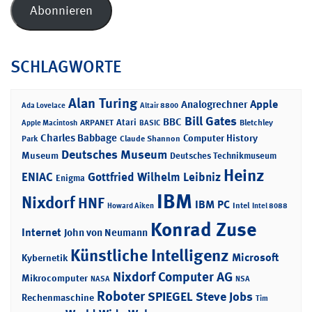
Adresse
Abonnieren
SCHLAGWORTE
Alan Turing
Apple
Analogrechner
Ada Lovelace
Altair 8800
Bill Gates
BBC
Atari
ARPANET
Bletchley
Apple Macintosh
BASIC
Charles Babbage
Computer History
Park
Claude Shannon
Deutsches Museum
Museum
Deutsches Technikmuseum
Heinz
ENIAC
Gottfried Wilhelm Leibniz
Enigma
IBM
Nixdorf
HNF
IBM PC
Intel
Howard Aiken
Intel 8088
Konrad Zuse
Internet
John von Neumann
Künstliche Intelligenz
Microsoft
Kybernetik
Nixdorf Computer AG
Mikrocomputer
NASA
NSA
Roboter
SPIEGEL
Steve Jobs
Rechenmaschine
Tim