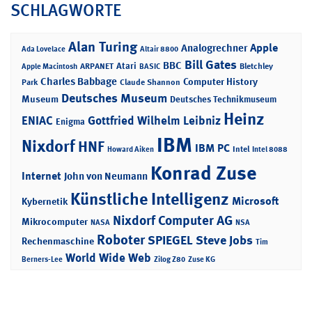
SCHLAGWORTE
Alan Turing
Apple
Analogrechner
Ada Lovelace
Altair 8800
Bill Gates
BBC
Atari
ARPANET
Bletchley
Apple Macintosh
BASIC
Charles Babbage
Computer History
Park
Claude Shannon
Deutsches Museum
Museum
Deutsches Technikmuseum
Heinz
ENIAC
Gottfried Wilhelm Leibniz
Enigma
IBM
Nixdorf
HNF
IBM PC
Intel
Howard Aiken
Intel 8088
Konrad Zuse
Internet
John von Neumann
Künstliche Intelligenz
Microsoft
Kybernetik
Nixdorf Computer AG
Mikrocomputer
NASA
NSA
Roboter
SPIEGEL
Steve Jobs
Rechenmaschine
Tim
World Wide Web
Berners-Lee
Zilog Z80
Zuse KG