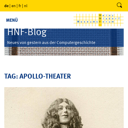
de
|
en
|
fr
|
nl
MENÜ
HNF-Blog
Neues von gestern aus der Computergeschichte
TAG: APOLLO-THEATER