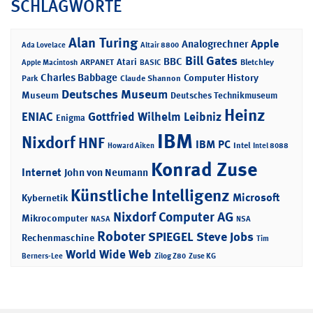
SCHLAGWORTE
Alan Turing
Apple
Analogrechner
Ada Lovelace
Altair 8800
Bill Gates
BBC
Atari
ARPANET
Bletchley
Apple Macintosh
BASIC
Charles Babbage
Computer History
Park
Claude Shannon
Deutsches Museum
Museum
Deutsches Technikmuseum
Heinz
ENIAC
Gottfried Wilhelm Leibniz
Enigma
IBM
Nixdorf
HNF
IBM PC
Intel
Howard Aiken
Intel 8088
Konrad Zuse
Internet
John von Neumann
Künstliche Intelligenz
Microsoft
Kybernetik
Nixdorf Computer AG
Mikrocomputer
NASA
NSA
Roboter
SPIEGEL
Steve Jobs
Rechenmaschine
Tim
World Wide Web
Berners-Lee
Zilog Z80
Zuse KG