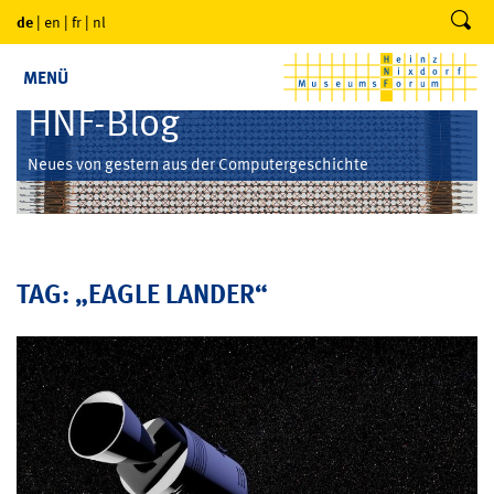
de
|
en
|
fr
|
nl
MENÜ
HNF-Blog
Neues von gestern aus der Computergeschichte
TAG: „EAGLE LANDER“