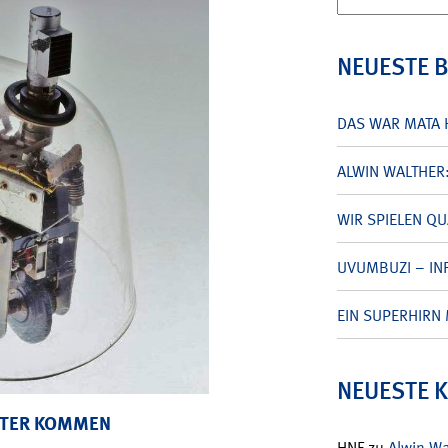
nach:
NEUESTE 
DAS WAR MATA 
ALWIN WALTHER
WIR SPIELEN Q
UVUMBUZI – INF
EIN SUPERHIRN 
NEUESTE 
BOTER KOMMEN
HNF
zu
Alwin W