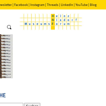
wsletter
|
Facebook
|
Instagram
|
Threads
|
LinkedIn
|
YouTube
|
Blog
HE