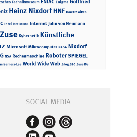
ENIAC
Gottfried
tsches Technikmuseum
Enigma
Heinz Nixdorf
HNF
bniz
Howard Aiken
PC
Internet
John von Neumann
Intel
Intel 8088
 Zuse
Künstliche
Kybernetik
nz
Nixdorf
Microsoft
Mikrocomputer
NASA
Roboter
AG
SPIEGEL
Rechenmaschine
NSA
World Wide Web
im Berners-Lee
Zilog Z80
Zuse KG
SOCIAL MEDIA