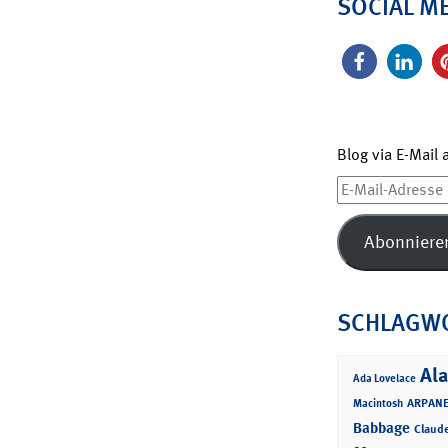
SOCIAL M
Blog via E-Mail
E-
Mail-
Adresse
Abonniere
SCHLAGW
Ala
Ada Lovelace
ARPANE
Macintosh
Babbage
Claud