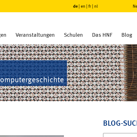
de
|
en
|
fr
|
nl
Ne
gen
Veranstaltungen
Schulen
Das HNF
Blog
Computergeschichte
BLOG-SUC
Suchen