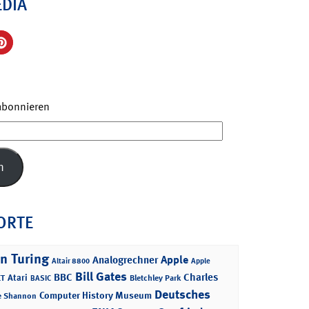
EDIA
 abonnieren
n
ORTE
n Turing
Apple
Analogrechner
Altair 8800
Apple
Bill Gates
BBC
Charles
Atari
T
Bletchley Park
BASIC
Deutsches
Computer History Museum
e Shannon