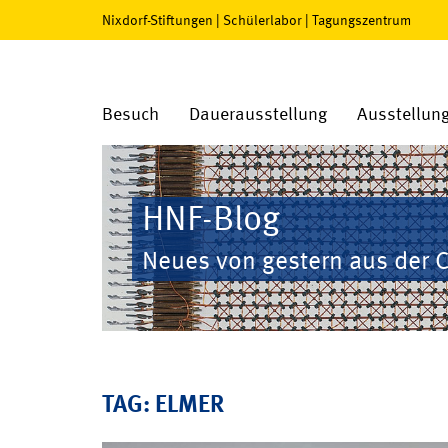
Nixdorf-Stiftungen
|
Schülerlabor
|
Tagungszentrum
Besuch
Dauerausstellung
Ausstellun
HNF-Blog
Neues von gestern aus der 
TAG: ELMER