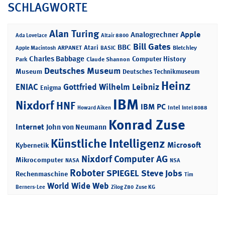
SCHLAGWORTE
Alan Turing
Apple
Analogrechner
Ada Lovelace
Altair 8800
Bill Gates
BBC
Atari
ARPANET
Bletchley
Apple Macintosh
BASIC
Charles Babbage
Computer History
Park
Claude Shannon
Deutsches Museum
Museum
Deutsches Technikmuseum
Heinz
ENIAC
Gottfried Wilhelm Leibniz
Enigma
IBM
Nixdorf
HNF
IBM PC
Intel
Howard Aiken
Intel 8088
Konrad Zuse
Internet
John von Neumann
Künstliche Intelligenz
Microsoft
Kybernetik
Nixdorf Computer AG
Mikrocomputer
NASA
NSA
Roboter
SPIEGEL
Steve Jobs
Rechenmaschine
Tim
World Wide Web
Berners-Lee
Zilog Z80
Zuse KG