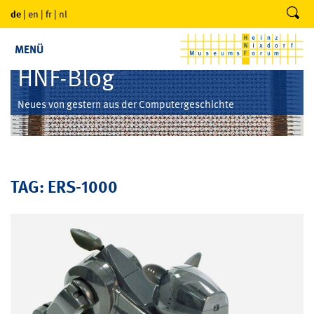
de
|
en
|
fr
|
nl
MENÜ
HNF-Blog
Neues von gestern aus der Computergeschichte
TAG: ERS-1000