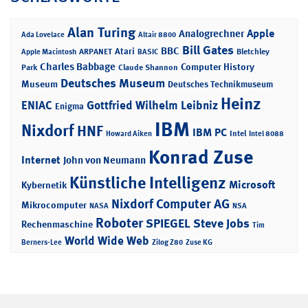
Alan Turing
Apple
Analogrechner
Ada Lovelace
Altair 8800
Bill Gates
BBC
Atari
ARPANET
Bletchley
Apple Macintosh
BASIC
Charles Babbage
Computer History
Park
Claude Shannon
Deutsches Museum
Museum
Deutsches Technikmuseum
Heinz
ENIAC
Gottfried Wilhelm Leibniz
Enigma
IBM
Nixdorf
HNF
IBM PC
Intel
Howard Aiken
Intel 8088
Konrad Zuse
Internet
John von Neumann
Künstliche Intelligenz
Microsoft
Kybernetik
Nixdorf Computer AG
Mikrocomputer
NASA
NSA
Roboter
SPIEGEL
Steve Jobs
Rechenmaschine
Tim
World Wide Web
Berners-Lee
Zilog Z80
Zuse KG