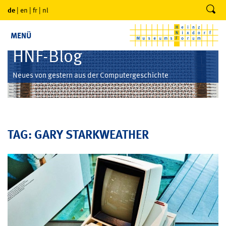
de
|
en
|
fr
|
nl
MENÜ
HNF-Blog
Neues von gestern aus der Computergeschichte
TAG: GARY STARKWEATHER