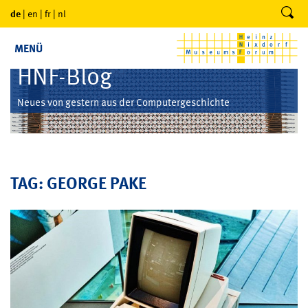
de
|
en
|
fr
|
nl
MENÜ
HNF-Blog
Neues von gestern aus der Computergeschichte
TAG: GEORGE PAKE