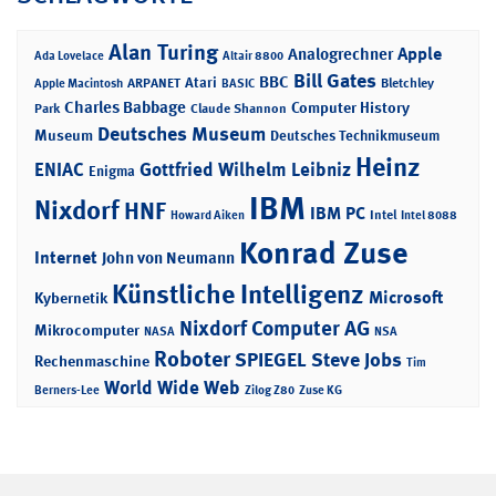
Alan Turing
Apple
Analogrechner
Ada Lovelace
Altair 8800
Bill Gates
BBC
Atari
ARPANET
Bletchley
Apple Macintosh
BASIC
Charles Babbage
Computer History
Park
Claude Shannon
Deutsches Museum
Museum
Deutsches Technikmuseum
Heinz
ENIAC
Gottfried Wilhelm Leibniz
Enigma
IBM
Nixdorf
HNF
IBM PC
Intel
Howard Aiken
Intel 8088
Konrad Zuse
Internet
John von Neumann
Künstliche Intelligenz
Microsoft
Kybernetik
Nixdorf Computer AG
Mikrocomputer
NASA
NSA
Roboter
SPIEGEL
Steve Jobs
Rechenmaschine
Tim
World Wide Web
Berners-Lee
Zilog Z80
Zuse KG