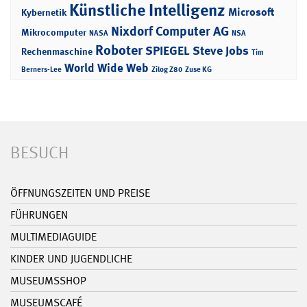
Künstliche Intelligenz
Microsoft
Kybernetik
Nixdorf Computer AG
Mikrocomputer
NASA
NSA
Roboter
SPIEGEL
Steve Jobs
Rechenmaschine
Tim
World Wide Web
Berners-Lee
Zilog Z80
Zuse KG
BESUCH
ÖFFNUNGSZEITEN UND PREISE
FÜHRUNGEN
MULTIMEDIAGUIDE
KINDER UND JUGENDLICHE
MUSEUMSSHOP
MUSEUMSCAFÉ