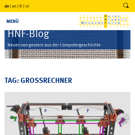
de
|
en
|
fr
|
nl
MENÜ
HNF-Blog
Neues von gestern aus der Computergeschichte
TAG: GROSSRECHNER