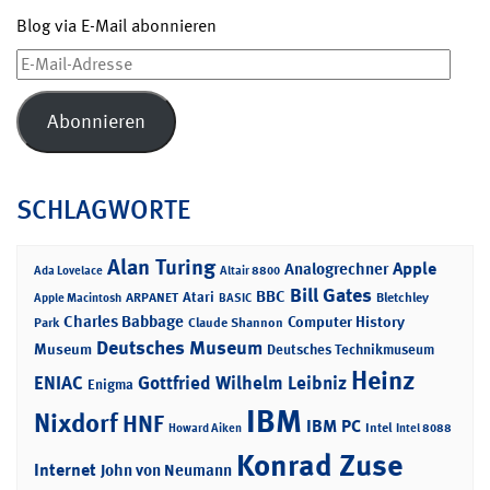
Blog via E-Mail abonnieren
E-
Mail-
Adresse
Abonnieren
SCHLAGWORTE
Alan Turing
Apple
Analogrechner
Ada Lovelace
Altair 8800
Bill Gates
BBC
Atari
ARPANET
Bletchley
Apple Macintosh
BASIC
Charles Babbage
Computer History
Park
Claude Shannon
Deutsches Museum
Museum
Deutsches Technikmuseum
Heinz
ENIAC
Gottfried Wilhelm Leibniz
Enigma
IBM
Nixdorf
HNF
IBM PC
Intel
Howard Aiken
Intel 8088
Konrad Zuse
Internet
John von Neumann