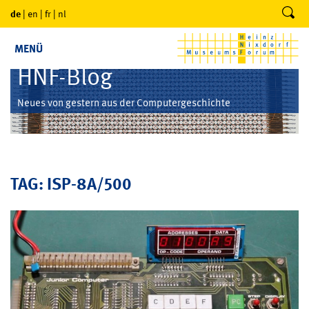
de
|
en
|
fr
|
nl
MENÜ
HNF-Blog
Neues von gestern aus der Computergeschichte
TAG: ISP-8A/500