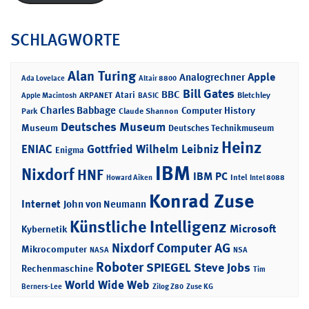
SCHLAGWORTE
Alan Turing
Apple
Analogrechner
Ada Lovelace
Altair 8800
Bill Gates
BBC
Atari
ARPANET
Bletchley
Apple Macintosh
BASIC
Charles Babbage
Computer History
Park
Claude Shannon
Deutsches Museum
Museum
Deutsches Technikmuseum
Heinz
ENIAC
Gottfried Wilhelm Leibniz
Enigma
IBM
Nixdorf
HNF
IBM PC
Intel
Howard Aiken
Intel 8088
Konrad Zuse
Internet
John von Neumann
Künstliche Intelligenz
Microsoft
Kybernetik
Nixdorf Computer AG
Mikrocomputer
NASA
NSA
Roboter
SPIEGEL
Steve Jobs
Rechenmaschine
Tim
World Wide Web
Berners-Lee
Zilog Z80
Zuse KG