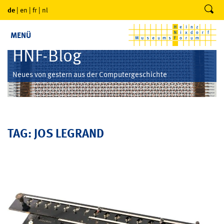
de
|
en
|
fr
|
nl
MENÜ
HNF-Blog
Neues von gestern aus der Computergeschichte
TAG: JOS LEGRAND