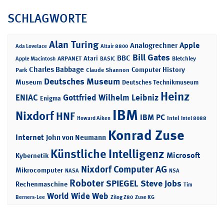
SCHLAGWORTE
Alan Turing
Apple
Analogrechner
Ada Lovelace
Altair 8800
Bill Gates
BBC
Atari
ARPANET
Bletchley
Apple Macintosh
BASIC
Charles Babbage
Computer History
Park
Claude Shannon
Deutsches Museum
Museum
Deutsches Technikmuseum
Heinz
ENIAC
Gottfried Wilhelm Leibniz
Enigma
IBM
Nixdorf
HNF
IBM PC
Intel
Howard Aiken
Intel 8088
Konrad Zuse
Internet
John von Neumann
Künstliche Intelligenz
Microsoft
Kybernetik
Nixdorf Computer AG
Mikrocomputer
NASA
NSA
Roboter
SPIEGEL
Steve Jobs
Rechenmaschine
Tim
World Wide Web
Berners-Lee
Zilog Z80
Zuse KG