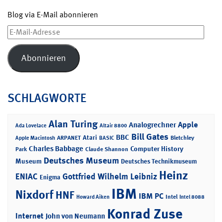
Blog via E-Mail abonnieren
E-
Mail-
Adresse
Abonnieren
SCHLAGWORTE
Alan Turing
Apple
Analogrechner
Ada Lovelace
Altair 8800
Bill Gates
BBC
Atari
ARPANET
Bletchley
Apple Macintosh
BASIC
Charles Babbage
Computer History
Park
Claude Shannon
Deutsches Museum
Museum
Deutsches Technikmuseum
Heinz
ENIAC
Gottfried Wilhelm Leibniz
Enigma
IBM
Nixdorf
HNF
IBM PC
Intel
Howard Aiken
Intel 8088
Konrad Zuse
Internet
John von Neumann