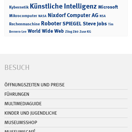
Künstliche Intelligenz
Microsoft
Kybernetik
Nixdorf Computer AG
Mikrocomputer
NASA
NSA
Roboter
SPIEGEL
Steve Jobs
Rechenmaschine
Tim
World Wide Web
Berners-Lee
Zilog Z80
Zuse KG
BESUCH
ÖFFNUNGSZEITEN UND PREISE
FÜHRUNGEN
MULTIMEDIAGUIDE
KINDER UND JUGENDLICHE
MUSEUMSSHOP
MUSEUMSCAFÉ