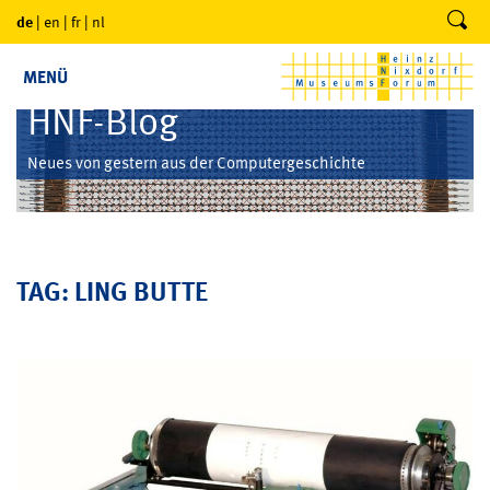
de
|
en
|
fr
|
nl
MENÜ
HNF-Blog
Neues von gestern aus der Computergeschichte
TAG: LING BUTTE