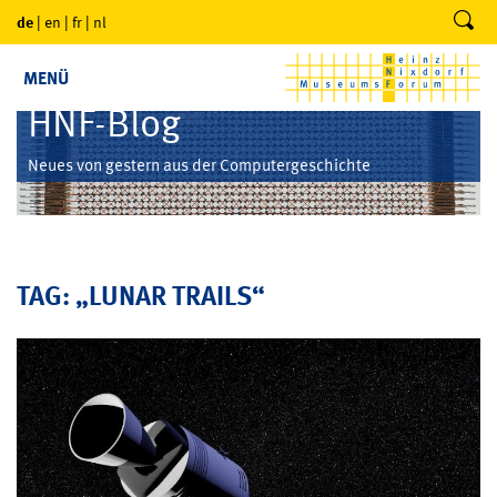
de
|
en
|
fr
|
nl
MENÜ
HNF-Blog
Neues von gestern aus der Computergeschichte
TAG: „LUNAR TRAILS“