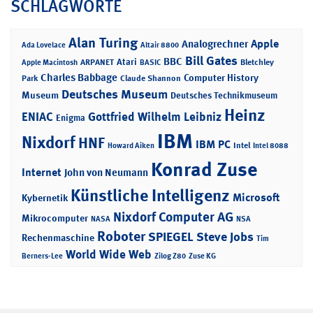
SCHLAGWORTE
Alan Turing
Apple
Analogrechner
Ada Lovelace
Altair 8800
Bill Gates
BBC
Atari
ARPANET
Bletchley
Apple Macintosh
BASIC
Charles Babbage
Computer History
Park
Claude Shannon
Deutsches Museum
Museum
Deutsches Technikmuseum
Heinz
ENIAC
Gottfried Wilhelm Leibniz
Enigma
IBM
Nixdorf
HNF
IBM PC
Intel
Howard Aiken
Intel 8088
Konrad Zuse
Internet
John von Neumann
Künstliche Intelligenz
Microsoft
Kybernetik
Nixdorf Computer AG
Mikrocomputer
NASA
NSA
Roboter
SPIEGEL
Steve Jobs
Rechenmaschine
Tim
World Wide Web
Berners-Lee
Zilog Z80
Zuse KG