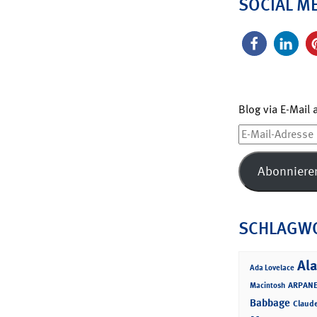
SOCIAL M
Blog via E-Mail
E-
Mail-
Adresse
Abonniere
SCHLAGW
Ala
Ada Lovelace
ARPANE
Macintosh
Babbage
Claud