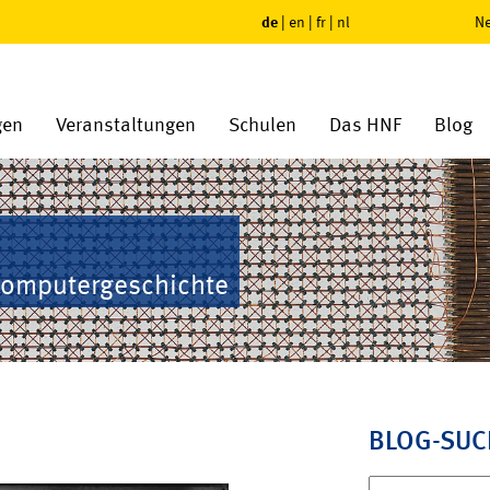
de
|
en
|
fr
|
nl
Ne
gen
Veranstaltungen
Schulen
Das HNF
Blog
Computergeschichte
BLOG-SUC
Suchen