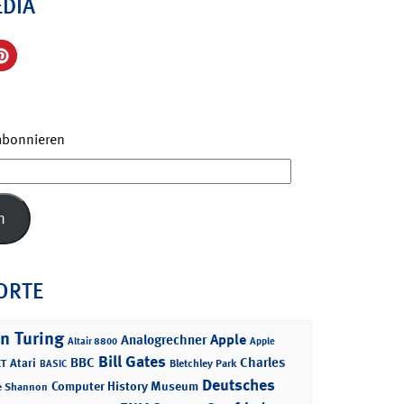
EDIA
 abonnieren
n
ORTE
n Turing
Apple
Analogrechner
Altair 8800
Apple
Bill Gates
BBC
Charles
Atari
T
Bletchley Park
BASIC
Deutsches
Computer History Museum
e Shannon