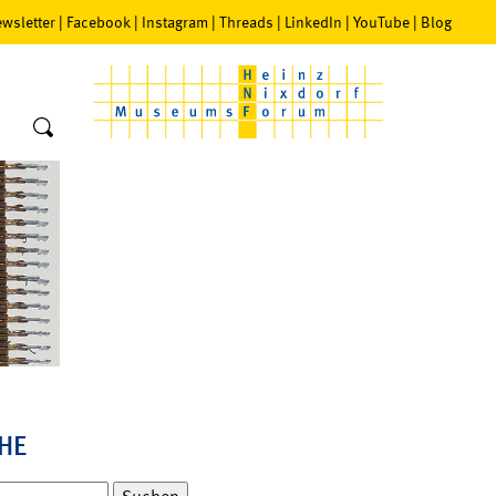
wsletter
|
Facebook
|
Instagram
|
Threads
|
LinkedIn
|
YouTube
|
Blog
HE