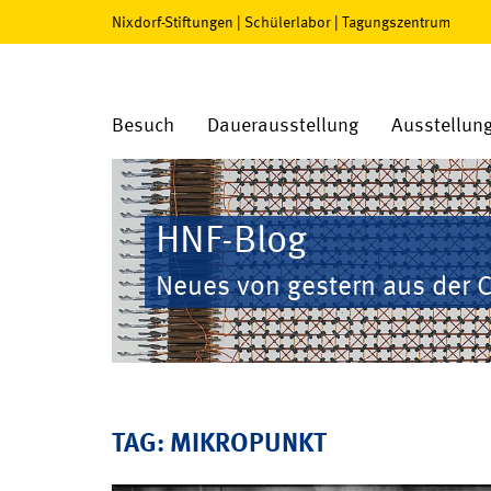
Nixdorf-Stiftungen
|
Schülerlabor
|
Tagungszentrum
Besuch
Dauerausstellung
Ausstellun
HNF-Blog
Neues von gestern aus der 
TAG: MIKROPUNKT