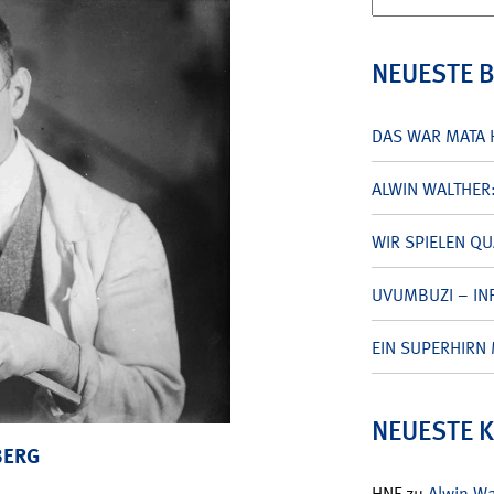
nach:
NEUESTE 
DAS WAR MATA 
ALWIN WALTHER
WIR SPIELEN Q
UVUMBUZI – INF
EIN SUPERHIRN 
NEUESTE 
BERG
HNF
zu
Alwin W