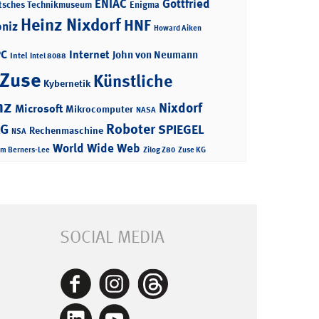
ENIAC
Gottfried
tsches Technikmuseum
Enigma
Heinz Nixdorf
HNF
bniz
Howard Aiken
PC
Internet
John von Neumann
Intel
Intel 8088
 Zuse
Künstliche
Kybernetik
nz
Nixdorf
Microsoft
Mikrocomputer
NASA
Roboter
AG
SPIEGEL
Rechenmaschine
NSA
World Wide Web
im Berners-Lee
Zilog Z80
Zuse KG
SOCIAL MEDIA