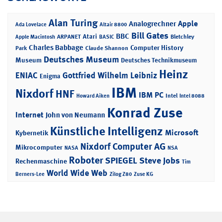
Alan Turing
Apple
Analogrechner
Ada Lovelace
Altair 8800
Bill Gates
BBC
Atari
ARPANET
Bletchley
Apple Macintosh
BASIC
Charles Babbage
Computer History
Park
Claude Shannon
Deutsches Museum
Museum
Deutsches Technikmuseum
Heinz
ENIAC
Gottfried Wilhelm Leibniz
Enigma
IBM
Nixdorf
HNF
IBM PC
Intel
Howard Aiken
Intel 8088
Konrad Zuse
Internet
John von Neumann
Künstliche Intelligenz
Microsoft
Kybernetik
Nixdorf Computer AG
Mikrocomputer
NASA
NSA
Roboter
SPIEGEL
Steve Jobs
Rechenmaschine
Tim
World Wide Web
Berners-Lee
Zilog Z80
Zuse KG