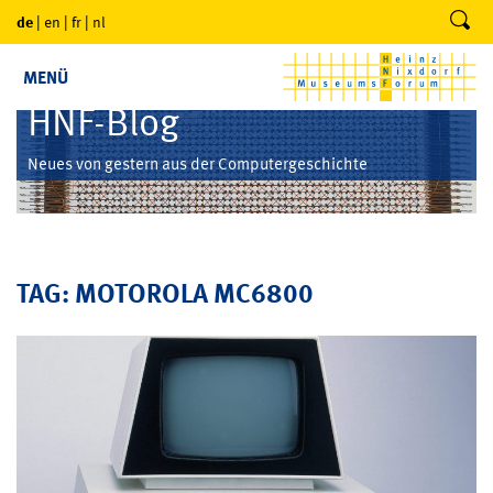
de
|
en
|
fr
|
nl
MENÜ
HNF-Blog
Neues von gestern aus der Computergeschichte
TAG: MOTOROLA MC6800