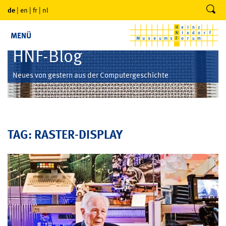
de
|
en
|
fr
|
nl
MENÜ
HNF-Blog
Neues von gestern aus der Computergeschichte
TAG: RASTER-DISPLAY