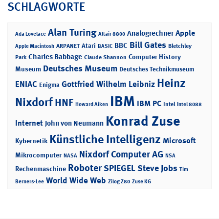
SCHLAGWORTE
Alan Turing
Apple
Analogrechner
Ada Lovelace
Altair 8800
Bill Gates
BBC
Atari
ARPANET
Bletchley
Apple Macintosh
BASIC
Charles Babbage
Computer History
Park
Claude Shannon
Deutsches Museum
Museum
Deutsches Technikmuseum
Heinz
ENIAC
Gottfried Wilhelm Leibniz
Enigma
IBM
Nixdorf
HNF
IBM PC
Intel
Howard Aiken
Intel 8088
Konrad Zuse
Internet
John von Neumann
Künstliche Intelligenz
Microsoft
Kybernetik
Nixdorf Computer AG
Mikrocomputer
NASA
NSA
Roboter
SPIEGEL
Steve Jobs
Rechenmaschine
Tim
World Wide Web
Berners-Lee
Zilog Z80
Zuse KG