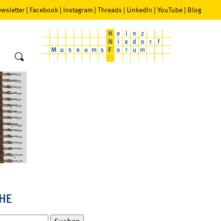
wsletter
|
Facebook
|
Instagram
|
Threads
|
LinkedIn
|
YouTube
|
Blog
HE