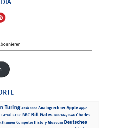
EDIA
 abonnieren
n
ORTE
n Turing
Apple
Analogrechner
Altair 8800
Apple
Bill Gates
BBC
Charles
Atari
T
Bletchley Park
BASIC
Deutsches
Computer History Museum
e Shannon