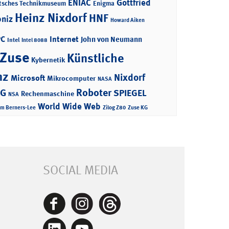
ENIAC
Gottfried
tsches Technikmuseum
Enigma
Heinz Nixdorf
HNF
bniz
Howard Aiken
PC
Internet
John von Neumann
Intel
Intel 8088
 Zuse
Künstliche
Kybernetik
nz
Nixdorf
Microsoft
Mikrocomputer
NASA
Roboter
AG
SPIEGEL
Rechenmaschine
NSA
World Wide Web
im Berners-Lee
Zilog Z80
Zuse KG
SOCIAL MEDIA