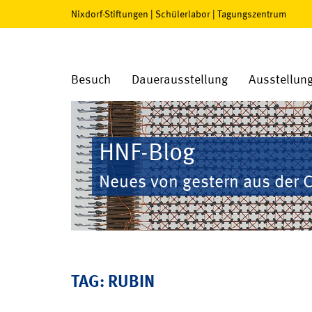
Nixdorf-Stiftungen
|
Schülerlabor
|
Tagungszentrum
Besuch
Dauerausstellung
Ausstellun
HNF-Blog
Neues von gestern aus der 
TAG: RUBIN