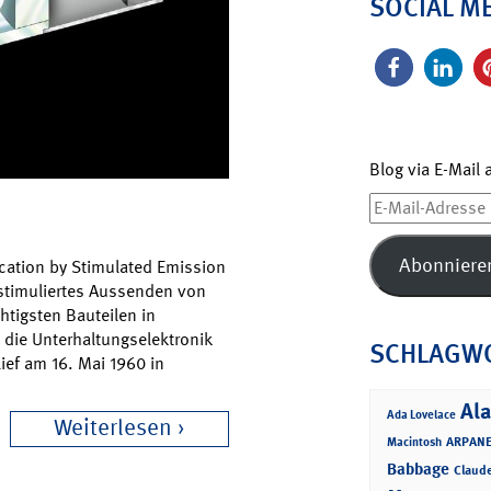
SOCIAL M
Blog via E-Mail
E-
Mail-
Adresse
Abonniere
ication by Stimulated Emission
 stimuliertes Aussenden von
htigsten Bauteilen in
 die Unterhaltungselektronik
SCHLAGW
ief am 16. Mai 1960 in
Ala
Ada Lovelace
Weiterlesen
ARPANE
Macintosh
Babbage
Claud