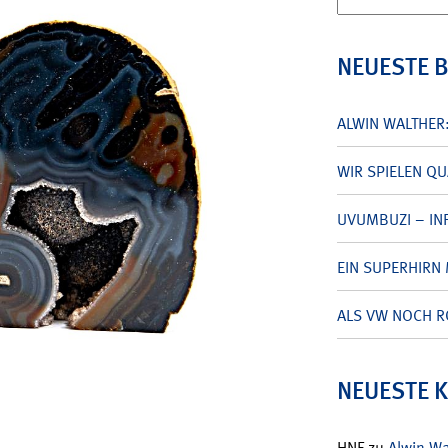
nach:
NEUESTE 
ALWIN WALTHER
WIR SPIELEN Q
UVUMBUZI – INF
EIN SUPERHIRN 
ALS VW NOCH R
NEUESTE 
HNF
zu
Alwin W