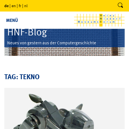
de
|
en
|
fr
|
nl
MENÜ
HNF-Blog
Neues von gestern aus der Computergeschichte
TAG: TEKNO