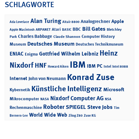
SCHLAGWORTE
Alan Turing
Apple
Analogrechner
Ada Lovelace
Altair 8800
Bill Gates
BBC
Atari
ARPANET
Bletchley
Apple Macintosh
BASIC
Charles Babbage
Computer History
Park
Claude Shannon
Deutsches Museum
Museum
Deutsches Technikmuseum
Heinz
ENIAC
Gottfried Wilhelm Leibniz
Enigma
IBM
Nixdorf
HNF
IBM PC
Intel
Howard Aiken
Intel 8088
Konrad Zuse
Internet
John von Neumann
Künstliche Intelligenz
Microsoft
Kybernetik
Nixdorf Computer AG
Mikrocomputer
NASA
NSA
Roboter
SPIEGEL
Steve Jobs
Rechenmaschine
Tim
World Wide Web
Berners-Lee
Zilog Z80
Zuse KG