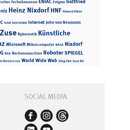
ENIAC
Gottfried
tsches Technikmuseum
Enigma
Heinz Nixdorf
HNF
bniz
Howard Aiken
PC
Internet
John von Neumann
Intel
Intel 8088
 Zuse
Künstliche
Kybernetik
nz
Nixdorf
Microsoft
Mikrocomputer
NASA
Roboter
AG
SPIEGEL
Rechenmaschine
NSA
World Wide Web
im Berners-Lee
Zilog Z80
Zuse KG
SOCIAL MEDIA