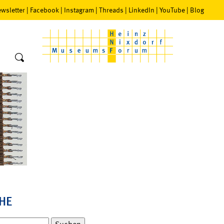
wsletter
|
Facebook
|
Instagram
|
Threads
|
LinkedIn
|
YouTube
|
Blog
HE