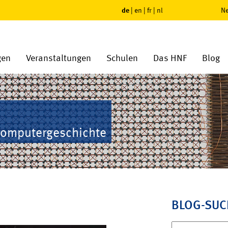
de
|
en
|
fr
|
nl
Ne
gen
Veranstaltungen
Schulen
Das HNF
Blog
Computergeschichte
BLOG-SUC
Suchen