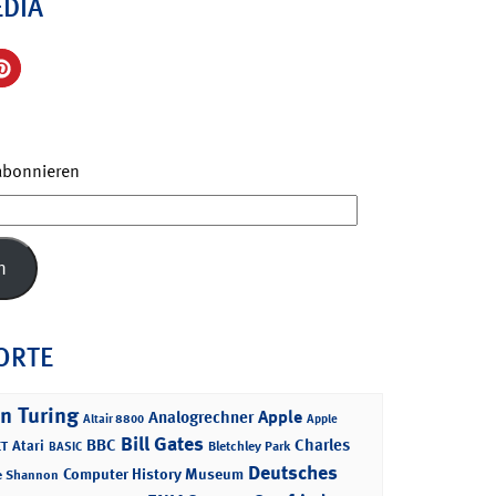
EDIA
 abonnieren
n
ORTE
n Turing
Apple
Analogrechner
Altair 8800
Apple
Bill Gates
BBC
Charles
Atari
T
Bletchley Park
BASIC
Deutsches
Computer History Museum
e Shannon