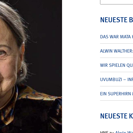
nach:
NEUESTE 
DAS WAR MATA 
ALWIN WALTHER
WIR SPIELEN Q
UVUMBUZI – INF
EIN SUPERHIRN 
NEUESTE 
HNF
zu
Alwin W