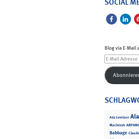
SOCIAL M
Blog via E-Mail
E-
Mail-
Adresse
Abonniere
SCHLAGW
Ala
Ada Lovelace
ARPANE
Macintosh
Babbage
Claud