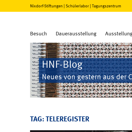
Nixdorf-Stiftungen
|
Schülerlabor
|
Tagungszentrum
Besuch
Dauerausstellung
Ausstellun
HNF-Blog
Neues von gestern aus der 
TAG: TELEREGISTER