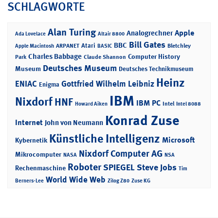
SCHLAGWORTE
Alan Turing
Apple
Analogrechner
Ada Lovelace
Altair 8800
Bill Gates
BBC
Atari
ARPANET
Bletchley
Apple Macintosh
BASIC
Charles Babbage
Computer History
Park
Claude Shannon
Deutsches Museum
Museum
Deutsches Technikmuseum
Heinz
ENIAC
Gottfried Wilhelm Leibniz
Enigma
IBM
Nixdorf
HNF
IBM PC
Intel
Howard Aiken
Intel 8088
Konrad Zuse
Internet
John von Neumann
Künstliche Intelligenz
Microsoft
Kybernetik
Nixdorf Computer AG
Mikrocomputer
NASA
NSA
Roboter
SPIEGEL
Steve Jobs
Rechenmaschine
Tim
World Wide Web
Berners-Lee
Zilog Z80
Zuse KG