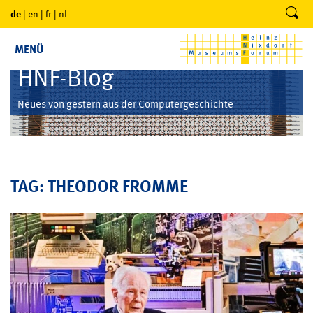
de
|
en
|
fr
|
nl
MENÜ
HNF-Blog
Neues von gestern aus der Computergeschichte
TAG: THEODOR FROMME