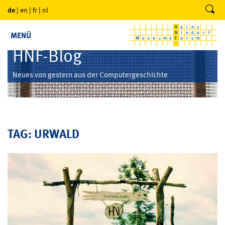
de
|
en
|
fr
|
nl
MENÜ
HNF-Blog
Neues von gestern aus der Computergeschichte
TAG: URWALD