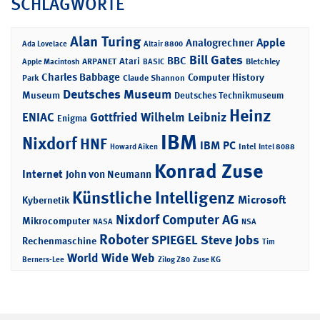
SCHLAGWORTE
Alan Turing
Apple
Analogrechner
Ada Lovelace
Altair 8800
Bill Gates
BBC
Atari
ARPANET
Bletchley
Apple Macintosh
BASIC
Charles Babbage
Computer History
Park
Claude Shannon
Deutsches Museum
Museum
Deutsches Technikmuseum
Heinz
ENIAC
Gottfried Wilhelm Leibniz
Enigma
IBM
Nixdorf
HNF
IBM PC
Intel
Howard Aiken
Intel 8088
Konrad Zuse
Internet
John von Neumann
Künstliche Intelligenz
Microsoft
Kybernetik
Nixdorf Computer AG
Mikrocomputer
NASA
NSA
Roboter
SPIEGEL
Steve Jobs
Rechenmaschine
Tim
World Wide Web
Berners-Lee
Zilog Z80
Zuse KG