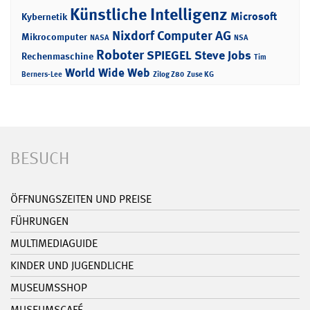
Künstliche Intelligenz
Microsoft
Kybernetik
Nixdorf Computer AG
Mikrocomputer
NASA
NSA
Roboter
SPIEGEL
Steve Jobs
Rechenmaschine
Tim
World Wide Web
Berners-Lee
Zilog Z80
Zuse KG
BESUCH
ÖFFNUNGSZEITEN UND PREISE
FÜHRUNGEN
MULTIMEDIAGUIDE
KINDER UND JUGENDLICHE
MUSEUMSSHOP
MUSEUMSCAFÉ