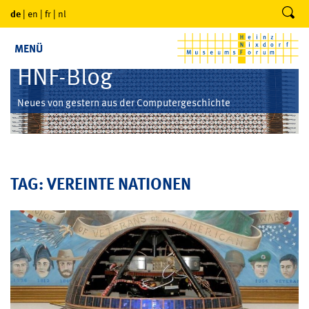
de
|
en
|
fr
|
nl
MENÜ
HNF-Blog
Neues von gestern aus der Computergeschichte
TAG: VEREINTE NATIONEN