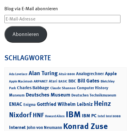
Blog via E-Mail abonnieren
E-
Mail-
Adresse
Abonnieren
SCHLAGWORTE
Alan Turing
Apple
Analogrechner
Ada Lovelace
Altair 8800
Bill Gates
BBC
Atari
ARPANET
Bletchley
Apple Macintosh
BASIC
Charles Babbage
Computer History
Park
Claude Shannon
Deutsches Museum
Museum
Deutsches Technikmuseum
Heinz
ENIAC
Gottfried Wilhelm Leibniz
Enigma
IBM
Nixdorf
HNF
IBM PC
Intel
Howard Aiken
Intel 8088
Konrad Zuse
Internet
John von Neumann