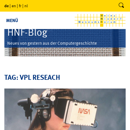
de
|
en
|
fr
|
nl
MENÜ
HNF-Blog
Neues von gestern aus der Computergeschichte
TAG: VPL RESEACH