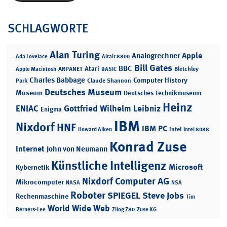
SCHLAGWORTE
Alan Turing
Apple
Analogrechner
Ada Lovelace
Altair 8800
Bill Gates
BBC
Atari
ARPANET
Bletchley
Apple Macintosh
BASIC
Charles Babbage
Computer History
Park
Claude Shannon
Deutsches Museum
Museum
Deutsches Technikmuseum
Heinz
ENIAC
Gottfried Wilhelm Leibniz
Enigma
IBM
Nixdorf
HNF
IBM PC
Intel
Howard Aiken
Intel 8088
Konrad Zuse
Internet
John von Neumann
Künstliche Intelligenz
Microsoft
Kybernetik
Nixdorf Computer AG
Mikrocomputer
NASA
NSA
Roboter
SPIEGEL
Steve Jobs
Rechenmaschine
Tim
World Wide Web
Berners-Lee
Zilog Z80
Zuse KG