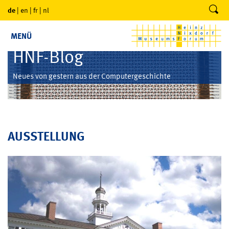
de
|
en
|
fr
|
nl
MENÜ
HNF-Blog
Neues von gestern aus der Computergeschichte
AUSSTELLUNG