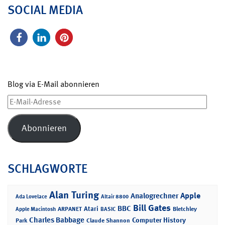
SOCIAL MEDIA
Blog via E-Mail abonnieren
E-
Mail-
Adresse
Abonnieren
SCHLAGWORTE
Alan Turing
Apple
Analogrechner
Ada Lovelace
Altair 8800
Bill Gates
BBC
Atari
ARPANET
Bletchley
Apple Macintosh
BASIC
Charles Babbage
Computer History
Park
Claude Shannon