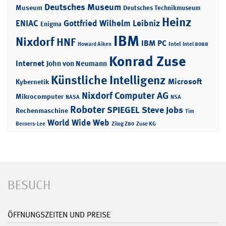
Deutsches Museum
Museum
Deutsches Technikmuseum
Heinz
ENIAC
Gottfried Wilhelm Leibniz
Enigma
IBM
Nixdorf
HNF
IBM PC
Intel
Howard Aiken
Intel 8088
Konrad Zuse
Internet
John von Neumann
Künstliche Intelligenz
Microsoft
Kybernetik
Nixdorf Computer AG
Mikrocomputer
NASA
NSA
Roboter
SPIEGEL
Steve Jobs
Rechenmaschine
Tim
World Wide Web
Berners-Lee
Zilog Z80
Zuse KG
BESUCH
ÖFFNUNGSZEITEN UND PREISE