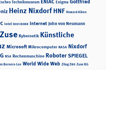
ENIAC
Gottfried
tsches Technikmuseum
Enigma
Heinz Nixdorf
HNF
bniz
Howard Aiken
PC
Internet
John von Neumann
Intel
Intel 8088
 Zuse
Künstliche
Kybernetik
nz
Nixdorf
Microsoft
Mikrocomputer
NASA
Roboter
AG
SPIEGEL
Rechenmaschine
NSA
World Wide Web
im Berners-Lee
Zilog Z80
Zuse KG