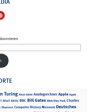
EDIA
 abonnieren
n
ORTE
n Turing
Apple
Analogrechner
Altair 8800
Apple
Bill Gates
BBC
Charles
Atari
T
Bletchley Park
BASIC
Deutsches
Computer History Museum
e Shannon