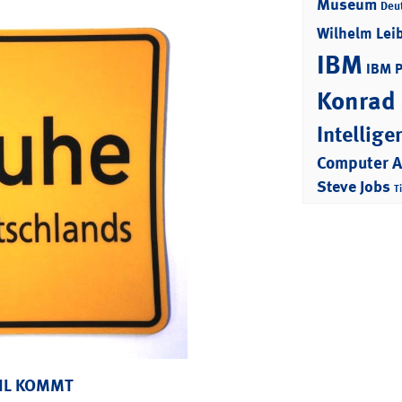
Museum
Deu
Wilhelm Lei
IBM
IBM 
Konrad
Intellige
Computer 
Steve Jobs
T
AIL KOMMT