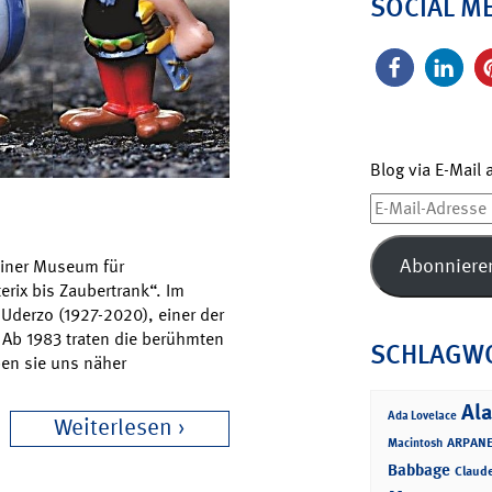
SOCIAL M
Blog via E-Mail
E-
Mail-
Adresse
Abonniere
rliner Museum für
rix bis Zaubertrank“. Im
 Uderzo (1927-2020), einer der
 Ab 1983 traten die berühmten
SCHLAGW
ben sie uns näher
Ala
Ada Lovelace
Weiterlesen
ARPANE
Macintosh
Babbage
Claud