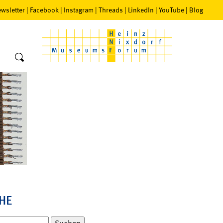
wsletter
|
Facebook
|
Instagram
|
Threads
|
LinkedIn
|
YouTube
|
Blog
HE