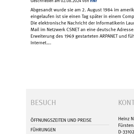
HNF
Geschrieben am 02.08.2024 von
Abgesandt wurde sie am 2. August 1984 im ameri
eingelaufen ist sie einen Tag später in einem Comp
Die elektronische Nachricht der Informatikerin Laur
Mail im Netzwerk CSNET an eine deutsche Adresse
Erweiterung des 1969 gestarteten ARPANET und fü
Internet….
BESUCH
KONT
Heinz 
ÖFFNUNGSZEITEN UND PREISE
Fürsten
FÜHRUNGEN
D-3310