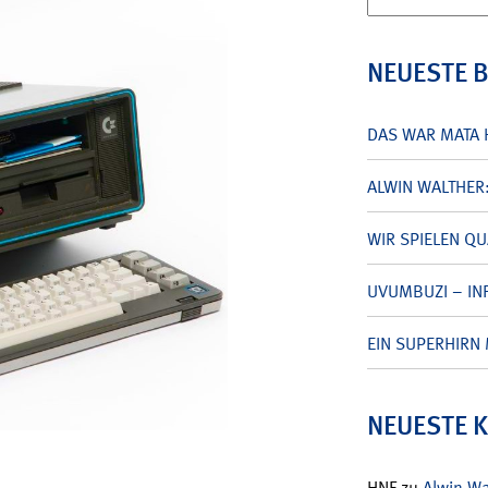
nach:
NEUESTE 
DAS WAR MATA 
ALWIN WALTHER
WIR SPIELEN Q
UVUMBUZI – INF
EIN SUPERHIRN 
NEUESTE 
HNF
zu
Alwin W