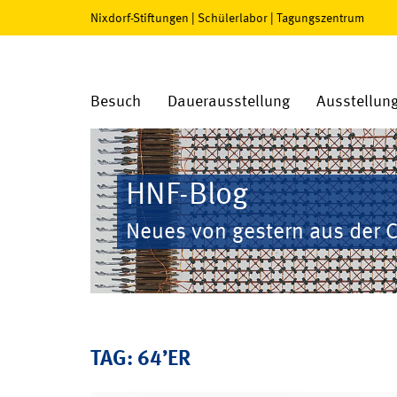
Nixdorf-Stiftungen
|
Schülerlabor
|
Tagungszentrum
Besuch
Dauerausstellung
Ausstellun
HNF-Blog
Neues von gestern aus der 
TAG: 64’ER