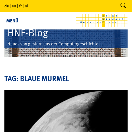
de
|
en
|
fr
|
nl
MENÜ
HNF-Blog
Neues von gestern aus der Computergeschichte
TAG: BLAUE MURMEL