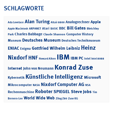
SCHLAGWORTE
Alan Turing
Apple
Analogrechner
Ada Lovelace
Altair 8800
Bill Gates
BBC
Atari
ARPANET
Bletchley
Apple Macintosh
BASIC
Charles Babbage
Computer History
Park
Claude Shannon
Deutsches Museum
Museum
Deutsches Technikmuseum
Heinz
ENIAC
Gottfried Wilhelm Leibniz
Enigma
IBM
Nixdorf
HNF
IBM PC
Intel
Howard Aiken
Intel 8088
Konrad Zuse
Internet
John von Neumann
Künstliche Intelligenz
Microsoft
Kybernetik
Nixdorf Computer AG
Mikrocomputer
NASA
NSA
Roboter
SPIEGEL
Steve Jobs
Rechenmaschine
Tim
World Wide Web
Berners-Lee
Zilog Z80
Zuse KG