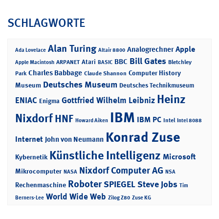
SCHLAGWORTE
Alan Turing
Apple
Analogrechner
Ada Lovelace
Altair 8800
Bill Gates
BBC
Atari
ARPANET
Bletchley
Apple Macintosh
BASIC
Charles Babbage
Computer History
Park
Claude Shannon
Deutsches Museum
Museum
Deutsches Technikmuseum
Heinz
ENIAC
Gottfried Wilhelm Leibniz
Enigma
IBM
Nixdorf
HNF
IBM PC
Intel
Howard Aiken
Intel 8088
Konrad Zuse
Internet
John von Neumann
Künstliche Intelligenz
Microsoft
Kybernetik
Nixdorf Computer AG
Mikrocomputer
NASA
NSA
Roboter
SPIEGEL
Steve Jobs
Rechenmaschine
Tim
World Wide Web
Berners-Lee
Zilog Z80
Zuse KG