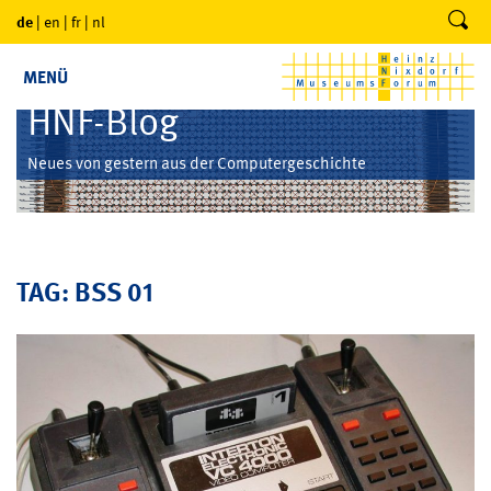
de
|
en
|
fr
|
nl
MENÜ
HNF-Blog
Neues von gestern aus der Computergeschichte
TAG: BSS 01