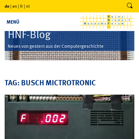
de
|
en
|
fr
|
nl
MENÜ
HNF-Blog
Neues von gestern aus der Computergeschichte
TAG: BUSCH MICTROTRONIC