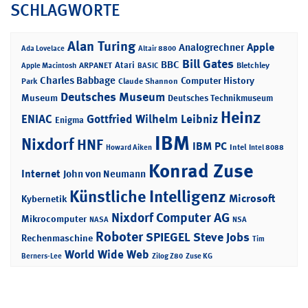
SCHLAGWORTE
Alan Turing
Apple
Analogrechner
Ada Lovelace
Altair 8800
Bill Gates
BBC
Atari
ARPANET
Bletchley
Apple Macintosh
BASIC
Charles Babbage
Computer History
Park
Claude Shannon
Deutsches Museum
Museum
Deutsches Technikmuseum
Heinz
ENIAC
Gottfried Wilhelm Leibniz
Enigma
IBM
Nixdorf
HNF
IBM PC
Intel
Howard Aiken
Intel 8088
Konrad Zuse
Internet
John von Neumann
Künstliche Intelligenz
Microsoft
Kybernetik
Nixdorf Computer AG
Mikrocomputer
NASA
NSA
Roboter
SPIEGEL
Steve Jobs
Rechenmaschine
Tim
World Wide Web
Berners-Lee
Zilog Z80
Zuse KG