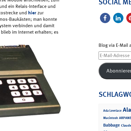
SOCIAL M
und ein Relais-Interface und
otostrecke und
hier
zur
osmos-Baukästen; man konnte
System verbinden und damit
blieb im Internet erhalten; es
Blog via E-Mail
E-
Mail-
Adresse
Abonniere
SCHLAGW
Ala
Ada Lovelace
ARPANE
Macintosh
Babbage
Claud