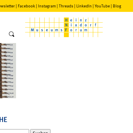
wsletter
|
Facebook
|
Instagram
|
Threads
|
LinkedIn
|
YouTube
|
Blog
HE