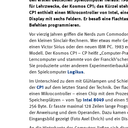
für Lehrzwecke, der Kosmos CP1; das Kürzel steh
CP1 enthielt einen Mikrocontroller von Intel, ei
Display mit sechs Feldern. Er besaß eine Flachtas
Befehlen programmieren.
Vor vierzig Jahren griffen die Nerds zum Commodo
den kleinen Sinclair-Rechnern. Wer etwas mehr Geld
einen Victor Sirius oder den neuen IBM PC. 1983 
Modell. Der Kosmos CP1 – CP heißt „Computer-Prax
Lerncomputer und stammte von der Franckh’schen 
Sie produzierte unter anderem Experimentierbauk
den Spielcomputer
Logikus
.
Im Unterschied zu dem mit Glühlampen und Schie
der
CP1
auf dem letzten Stand der Technik. Der fl
einen Mikrocontroller – einen Chip mit dem Proze
Speicherplätzen – vom Typ
Intel 8049
und einen 
256 Byte. Er fasste maximal 128 Zeilen lange Pro
der Anweisung und dem Operanden. Dazu kamen ei
Eingangsbild gezeigt (Foto Axel Ehrich) und ein Di
An die Hinterkante des Computers ließen sich di