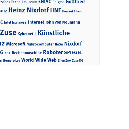
ENIAC
Gottfried
tsches Technikmuseum
Enigma
Heinz Nixdorf
HNF
bniz
Howard Aiken
PC
Internet
John von Neumann
Intel
Intel 8088
 Zuse
Künstliche
Kybernetik
nz
Nixdorf
Microsoft
Mikrocomputer
NASA
Roboter
AG
SPIEGEL
Rechenmaschine
NSA
World Wide Web
im Berners-Lee
Zilog Z80
Zuse KG