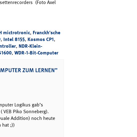
ettenrecorders (Foto Axel
 mictrotronic
,
Franckh'sche
9
,
Intel 8155
,
Kosmos CP1
,
ntroller
,
NDR-Klein-
S1600
,
WDR-1-Bit-Computer
OMPUTER ZUM LERNEN”
mputer Logikus gab’s
 ( VEB Piko Sonneberg).
Duale Addition) noch heute
hat ;))