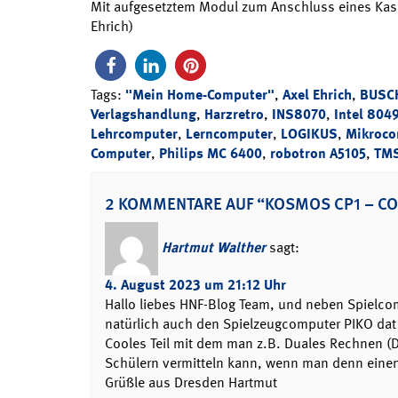
Mit aufgesetztem Modul zum Anschluss eines Kass
Ehrich)
Tags:
"Mein Home-Computer"
,
Axel Ehrich
,
BUSCH
Verlagshandlung
,
Harzretro
,
INS8070
,
Intel 804
Lehrcomputer
,
Lerncomputer
,
LOGIKUS
,
Mikroco
Computer
,
Philips MC 6400
,
robotron A5105
,
TM
2 KOMMENTARE AUF “KOSMOS CP1 – C
Hartmut Walther
sagt:
4. August 2023 um 21:12 Uhr
Hallo liebes HNF-Blog Team, und neben Spielco
natürlich auch den Spielzeugcomputer PIKO dat
Cooles Teil mit dem man z.B. Duales Rechnen (
Schülern vermitteln kann, wenn man denn einen 
Grüßle aus Dresden Hartmut