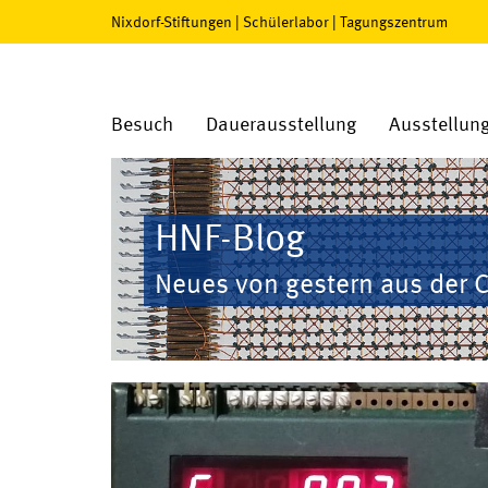
Nixdorf-Stiftungen
|
Schülerlabor
|
Tagungszentrum
Besuch
Dauerausstellung
Ausstellun
HNF-Blog
Neues von gestern aus der 