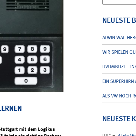
nach:
NEUESTE 
ALWIN WALTHER
WIR SPIELEN Q
UVUMBUZI – INF
EIN SUPERHIRN 
ALS VW NOCH R
LERNEN
NEUESTE 
Stuttgart mit dem Logikus
 folgte ein richtige Rechner
HNF
zu
Alwin W