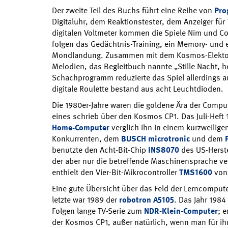
Der zweite Teil des Buchs führt eine Reihe von
Pro
Digitaluhr, dem Reaktionstester, dem Anzeiger fü
digitalen Voltmeter kommen die Spiele Nim und Co
folgen das Gedächtnis-Training, ein Memory- und e
Mondlandung. Zusammen mit dem Kosmos-Elektoni
Melodien, das Begleitbuch nannte „Stille Nacht, h
Schachprogramm reduzierte das Spiel allerdings a
digitale Roulette bestand aus acht Leuchtdioden.
Die 1980er-Jahre waren die goldene Ära der Comp
eines schrieb über den Kosmos CP1. Das Juli-Heft 
Home-Computer
verglich ihn in einem kurzweiligen
Konkurrenten, dem
BUSCH microtronic
und dem
benutzte den Acht-Bit-Chip
INS8070
des US-Herste
der aber nur die betreffende Maschinensprache v
enthielt den Vier-Bit-Mikrocontroller
TMS1600
von 
Eine gute Übersicht über das Feld der Lerncompute
letzte war 1989 der
robotron A5105
. Das Jahr 1984
Folgen lange TV-Serie zum
NDR-Klein-Computer
; 
der Kosmos CP1, außer natürlich, wenn man für ihn