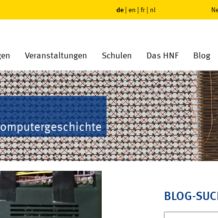
de
|
en
|
fr
|
nl
Ne
gen
Veranstaltungen
Schulen
Das HNF
Blog
Computergeschichte
BLOG-SUC
Suchen