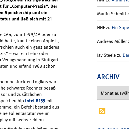
t für „Computer-Praxis“. Der
nen Speicherchip und ein
Martin Schmitt
tatur und ließ sich mit 21
HNF
zu
Ein Supe
re C64, zum TI-99/4A oder zu
 hatte, kaufte einen Apple II,
Andreas Müller
erschien auch ein ganz anderes
is“ – war ein Lehr- oder
Jay Steele
zu
Das
Verlagshandlung in Stuttgart.
ästen und erfand 1968 schon
ARCHIV
bern bestückten Logikus war
ache schwarze Rechner besaß
ssor und zusätzlichen
Speicherchip
Intel 8155
mit
gramme; ein Befehl bestand aus
ne Folientastatur wie im
splay mit sechs Feldern.
verse Module anschließen, zum