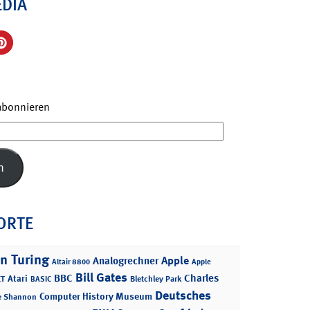
EDIA
 abonnieren
n
ORTE
n Turing
Apple
Analogrechner
Altair 8800
Apple
Bill Gates
BBC
Charles
Atari
T
Bletchley Park
BASIC
Deutsches
Computer History Museum
e Shannon