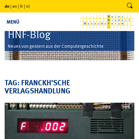
de
|
en
|
fr
|
nl
MENÜ
HNF-Blog
Neues von gestern aus der Computergeschichte
TAG: FRANCKH’SCHE
VERLAGSHANDLUNG