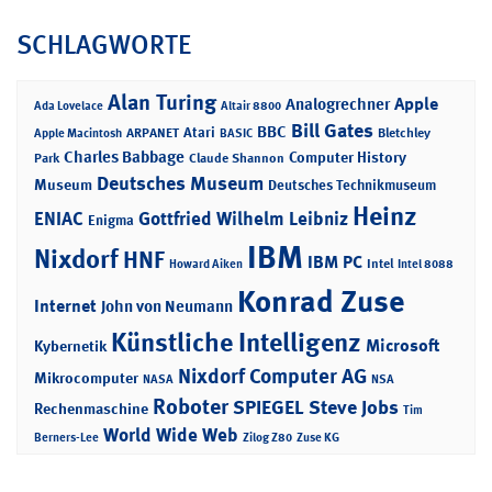
SCHLAGWORTE
Alan Turing
Apple
Analogrechner
Ada Lovelace
Altair 8800
Bill Gates
BBC
Atari
ARPANET
Bletchley
Apple Macintosh
BASIC
Charles Babbage
Computer History
Park
Claude Shannon
Deutsches Museum
Museum
Deutsches Technikmuseum
Heinz
ENIAC
Gottfried Wilhelm Leibniz
Enigma
IBM
Nixdorf
HNF
IBM PC
Intel
Howard Aiken
Intel 8088
Konrad Zuse
Internet
John von Neumann
Künstliche Intelligenz
Microsoft
Kybernetik
Nixdorf Computer AG
Mikrocomputer
NASA
NSA
Roboter
SPIEGEL
Steve Jobs
Rechenmaschine
Tim
World Wide Web
Berners-Lee
Zilog Z80
Zuse KG