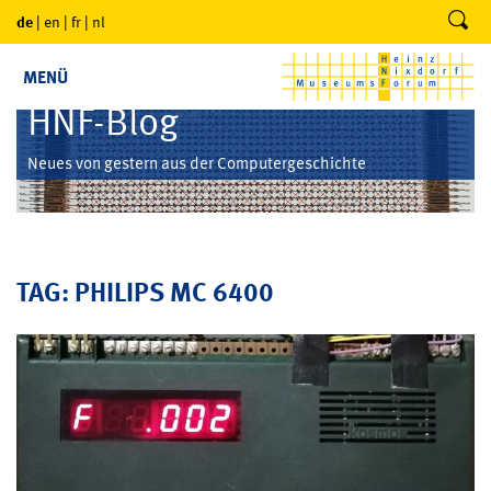
de
|
en
|
fr
|
nl
MENÜ
HNF-Blog
Neues von gestern aus der Computergeschichte
TAG: PHILIPS MC 6400