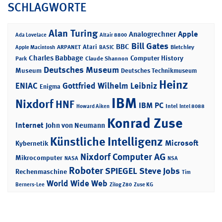
SCHLAGWORTE
Alan Turing
Apple
Analogrechner
Ada Lovelace
Altair 8800
Bill Gates
BBC
Atari
ARPANET
Bletchley
Apple Macintosh
BASIC
Charles Babbage
Computer History
Park
Claude Shannon
Deutsches Museum
Museum
Deutsches Technikmuseum
Heinz
ENIAC
Gottfried Wilhelm Leibniz
Enigma
IBM
Nixdorf
HNF
IBM PC
Intel
Howard Aiken
Intel 8088
Konrad Zuse
Internet
John von Neumann
Künstliche Intelligenz
Microsoft
Kybernetik
Nixdorf Computer AG
Mikrocomputer
NASA
NSA
Roboter
SPIEGEL
Steve Jobs
Rechenmaschine
Tim
World Wide Web
Berners-Lee
Zilog Z80
Zuse KG