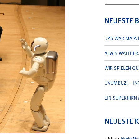
nach:
NEUESTE 
DAS WAR MATA 
ALWIN WALTHER
WIR SPIELEN Q
UVUMBUZI – INF
EIN SUPERHIRN 
NEUESTE 
HNF
zu
Alwin W