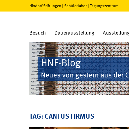
Nixdorf-Stiftungen
|
Schülerlabor
|
Tagungszentrum
Besuch
Dauerausstellung
Ausstellun
HNF-Blog
Neues von gestern aus der 
TAG: CANTUS FIRMUS