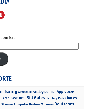
EDIA
 abonnieren
n
ORTE
n Turing
Apple
Analogrechner
Altair 8800
Apple
Bill Gates
BBC
Charles
Atari
T
Bletchley Park
BASIC
Deutsches
Computer History Museum
e Shannon