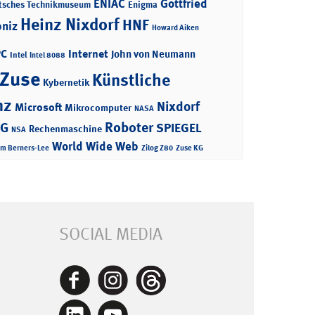
ENIAC
Gottfried
tsches Technikmuseum
Enigma
Heinz Nixdorf
HNF
bniz
Howard Aiken
PC
Internet
John von Neumann
Intel
Intel 8088
 Zuse
Künstliche
Kybernetik
nz
Nixdorf
Microsoft
Mikrocomputer
NASA
Roboter
AG
SPIEGEL
Rechenmaschine
NSA
World Wide Web
im Berners-Lee
Zilog Z80
Zuse KG
SOCIAL MEDIA