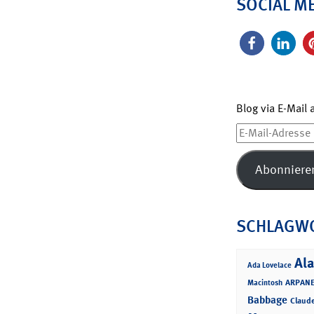
SOCIAL M
Blog via E-Mail
E-
Mail-
Adresse
Abonniere
SCHLAGW
Ala
Ada Lovelace
ARPANE
Macintosh
Babbage
Claud