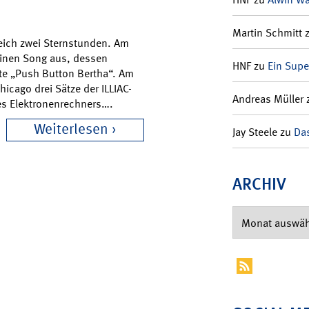
Martin Schmitt
eich zwei Sternstunden. Am
 einen Song aus, dessen
HNF
zu
Ein Supe
ete „Push Button Bertha“. Am
icago drei Sätze der ILLIAC-
Andreas Müller
nes Elektronenrechners….
Weiterlesen
Jay Steele
zu
Das
ARCHIV