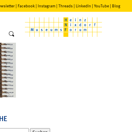
wsletter
|
Facebook
|
Instagram
|
Threads
|
LinkedIn
|
YouTube
|
Blog
HE