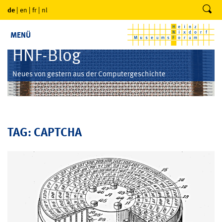
de
|
en
|
fr
|
nl
MENÜ
HNF-Blog
Neues von gestern aus der Computergeschichte
TAG: CAPTCHA