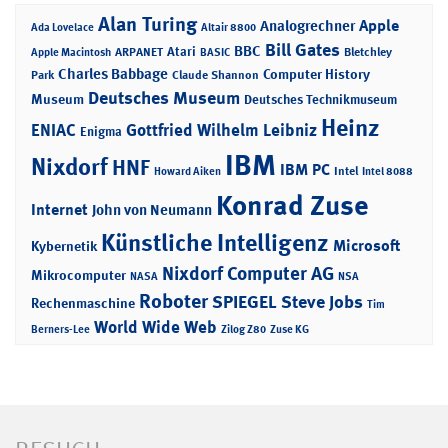
Alan Turing
Apple
Analogrechner
Ada Lovelace
Altair 8800
Bill Gates
BBC
Atari
ARPANET
Bletchley
Apple Macintosh
BASIC
Charles Babbage
Computer History
Park
Claude Shannon
Deutsches Museum
Museum
Deutsches Technikmuseum
Heinz
ENIAC
Gottfried Wilhelm Leibniz
Enigma
IBM
Nixdorf
HNF
IBM PC
Intel
Howard Aiken
Intel 8088
Konrad Zuse
Internet
John von Neumann
Künstliche Intelligenz
Microsoft
Kybernetik
Nixdorf Computer AG
Mikrocomputer
NASA
NSA
Roboter
SPIEGEL
Steve Jobs
Rechenmaschine
Tim
World Wide Web
Berners-Lee
Zilog Z80
Zuse KG