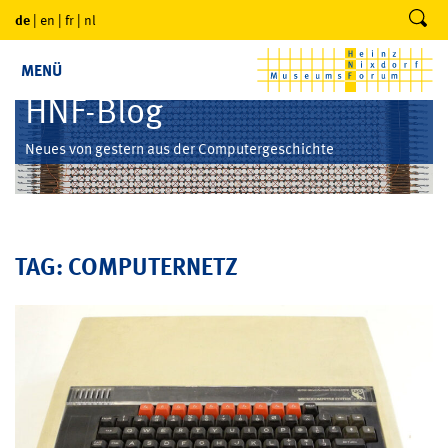
de
|
en
|
fr
|
nl
MENÜ
HNF-Blog
Neues von gestern aus der Computergeschichte
TAG: COMPUTERNETZ