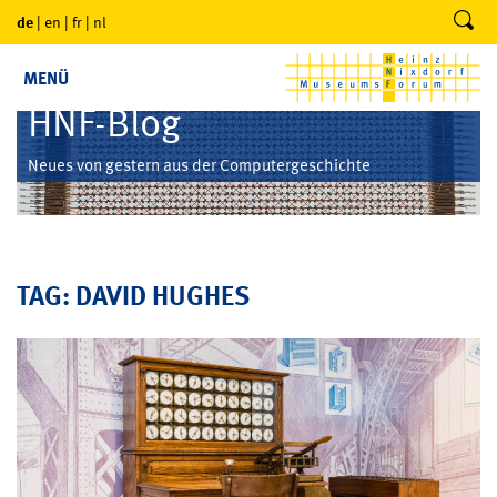
de
|
en
|
fr
|
nl
MENÜ
HNF-Blog
Neues von gestern aus der Computergeschichte
TAG: DAVID HUGHES