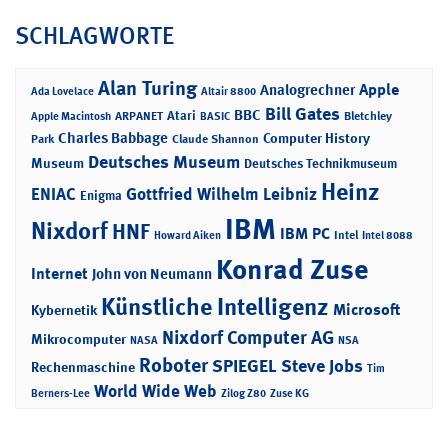
SCHLAGWORTE
Alan Turing
Apple
Analogrechner
Ada Lovelace
Altair 8800
Bill Gates
BBC
Atari
ARPANET
Bletchley
Apple Macintosh
BASIC
Charles Babbage
Computer History
Park
Claude Shannon
Deutsches Museum
Museum
Deutsches Technikmuseum
Heinz
ENIAC
Gottfried Wilhelm Leibniz
Enigma
IBM
Nixdorf
HNF
IBM PC
Intel
Howard Aiken
Intel 8088
Konrad Zuse
Internet
John von Neumann
Künstliche Intelligenz
Microsoft
Kybernetik
Nixdorf Computer AG
Mikrocomputer
NASA
NSA
Roboter
SPIEGEL
Steve Jobs
Rechenmaschine
Tim
World Wide Web
Berners-Lee
Zilog Z80
Zuse KG