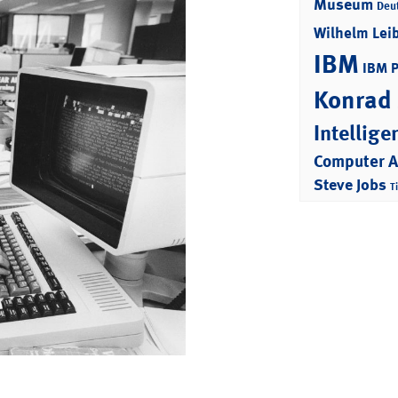
Museum
Deu
Wilhelm Lei
IBM
IBM 
Konrad
Intellige
Computer 
Steve Jobs
T