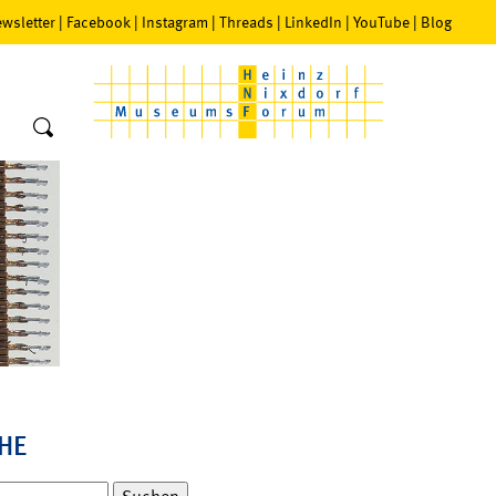
wsletter
|
Facebook
|
Instagram
|
Threads
|
LinkedIn
|
YouTube
|
Blog
HE