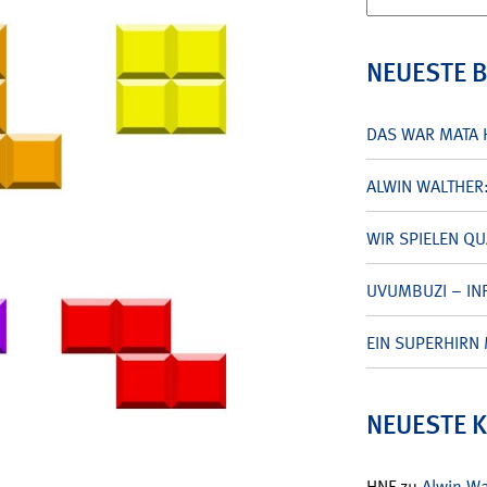
nach:
NEUESTE 
DAS WAR MATA 
ALWIN WALTHER
WIR SPIELEN Q
UVUMBUZI – INF
EIN SUPERHIRN 
NEUESTE 
HNF
zu
Alwin W