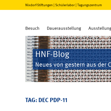
Nixdorf-Stiftungen
|
Schülerlabor
|
Tagungszentrum
Besuch
Dauerausstellung
Ausstellun
HNF-Blog
Neues von gestern aus der 
TAG: DEC PDP-11