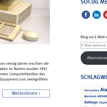
SOCIAL M
Blog via E-Mail
E-
Mail-
Adresse
Abonniere
or vierzig Jahren erschien die
staben im Namen wurden 1992
ärsten Computerfamilien des
SCHLAGW
al Equipment zum zweitgrößten
Ala
Ada Lovelace
Weiterlesen
ARPANE
Macintosh
Babbage
Claud