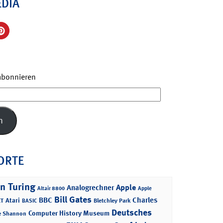
EDIA
 abonnieren
n
ORTE
n Turing
Apple
Analogrechner
Altair 8800
Apple
Bill Gates
BBC
Charles
Atari
T
Bletchley Park
BASIC
Deutsches
Computer History Museum
e Shannon