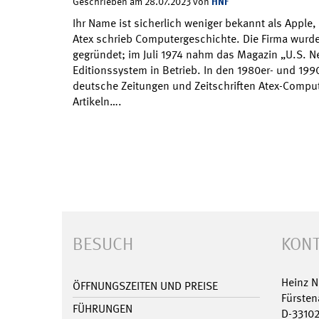
HNF
Geschrieben am 28.07.2023 von
Ihr Name ist sicherlich weniger bekannt als Apple
Atex schrieb Computergeschichte. Die Firma wurd
gegründet; im Juli 1974 nahm das Magazin „U.S. N
Editionssystem in Betrieb. In den 1980er- und 1990
deutsche Zeitungen und Zeitschriften Atex-Comput
Artikeln….
BESUCH
KONT
Heinz 
ÖFFNUNGSZEITEN UND PREISE
Fürsten
FÜHRUNGEN
D-3310