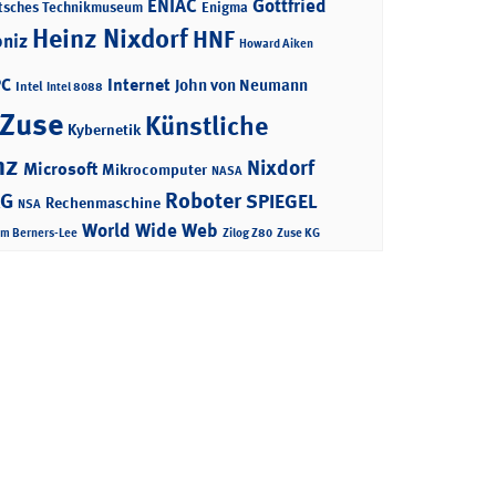
ENIAC
Gottfried
tsches Technikmuseum
Enigma
Heinz Nixdorf
HNF
bniz
Howard Aiken
PC
Internet
John von Neumann
Intel
Intel 8088
 Zuse
Künstliche
Kybernetik
nz
Nixdorf
Microsoft
Mikrocomputer
NASA
Roboter
AG
SPIEGEL
Rechenmaschine
NSA
World Wide Web
im Berners-Lee
Zilog Z80
Zuse KG