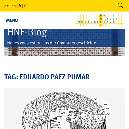
de
|
en
|
fr
|
nl
MENÜ
HNF-Blog
Neues von gestern aus der Computergeschichte
TAG: EDUARDO PAEZ PUMAR