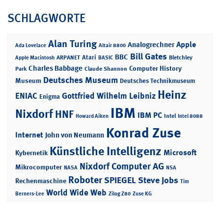
SCHLAGWORTE
Alan Turing
Apple
Analogrechner
Ada Lovelace
Altair 8800
Bill Gates
BBC
Atari
ARPANET
Bletchley
Apple Macintosh
BASIC
Charles Babbage
Computer History
Park
Claude Shannon
Deutsches Museum
Museum
Deutsches Technikmuseum
Heinz
ENIAC
Gottfried Wilhelm Leibniz
Enigma
IBM
Nixdorf
HNF
IBM PC
Intel
Howard Aiken
Intel 8088
Konrad Zuse
Internet
John von Neumann
Künstliche Intelligenz
Microsoft
Kybernetik
Nixdorf Computer AG
Mikrocomputer
NASA
NSA
Roboter
SPIEGEL
Steve Jobs
Rechenmaschine
Tim
World Wide Web
Berners-Lee
Zilog Z80
Zuse KG