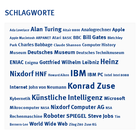
SCHLAGWORTE
Alan Turing
Apple
Analogrechner
Ada Lovelace
Altair 8800
Bill Gates
BBC
Atari
ARPANET
Bletchley
Apple Macintosh
BASIC
Charles Babbage
Computer History
Park
Claude Shannon
Deutsches Museum
Museum
Deutsches Technikmuseum
Heinz
ENIAC
Gottfried Wilhelm Leibniz
Enigma
IBM
Nixdorf
HNF
IBM PC
Intel
Howard Aiken
Intel 8088
Konrad Zuse
Internet
John von Neumann
Künstliche Intelligenz
Microsoft
Kybernetik
Nixdorf Computer AG
Mikrocomputer
NASA
NSA
Roboter
SPIEGEL
Steve Jobs
Rechenmaschine
Tim
World Wide Web
Berners-Lee
Zilog Z80
Zuse KG