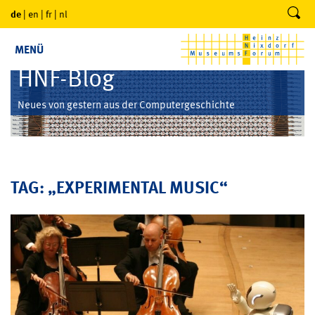
de
|
en
|
fr
|
nl
MENÜ
HNF-Blog
Neues von gestern aus der Computergeschichte
TAG: „EXPERIMENTAL MUSIC“