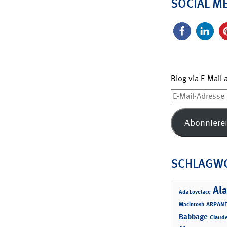
SOCIAL M
Blog via E-Mail
E-
Mail-
Adresse
Abonniere
SCHLAGW
Ala
Ada Lovelace
ARPANE
Macintosh
Babbage
Claud