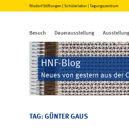
Nixdorf-Stiftungen
|
Schülerlabor
|
Tagungszentrum
Besuch
Dauerausstellung
Ausstellun
HNF-Blog
Neues von gestern aus der 
TAG: GÜNTER GAUS