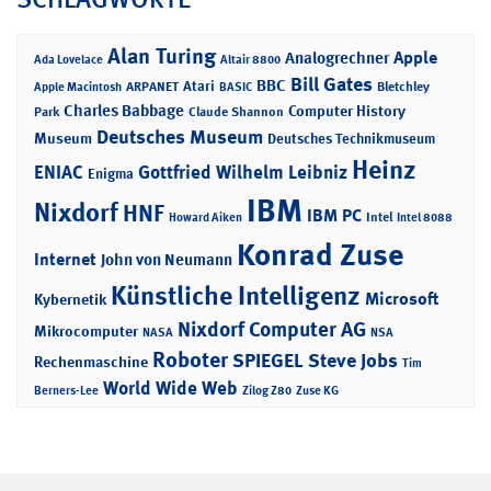
Alan Turing
Apple
Analogrechner
Ada Lovelace
Altair 8800
Bill Gates
BBC
Atari
ARPANET
Bletchley
Apple Macintosh
BASIC
Charles Babbage
Computer History
Park
Claude Shannon
Deutsches Museum
Museum
Deutsches Technikmuseum
Heinz
ENIAC
Gottfried Wilhelm Leibniz
Enigma
IBM
Nixdorf
HNF
IBM PC
Intel
Howard Aiken
Intel 8088
Konrad Zuse
Internet
John von Neumann
Künstliche Intelligenz
Microsoft
Kybernetik
Nixdorf Computer AG
Mikrocomputer
NASA
NSA
Roboter
SPIEGEL
Steve Jobs
Rechenmaschine
Tim
World Wide Web
Berners-Lee
Zilog Z80
Zuse KG