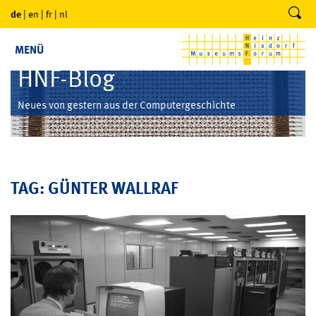
de
|
en
|
fr
|
nl
MENÜ
HNF-Blog
Neues von gestern aus der Computergeschichte
TAG: GÜNTER WALLRAF