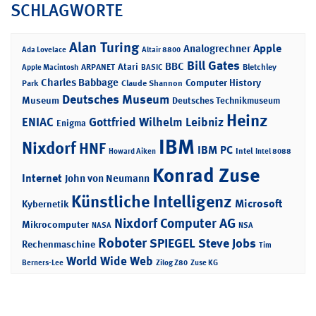
SCHLAGWORTE
Alan Turing
Apple
Analogrechner
Ada Lovelace
Altair 8800
Bill Gates
BBC
Atari
ARPANET
Bletchley
Apple Macintosh
BASIC
Charles Babbage
Computer History
Park
Claude Shannon
Deutsches Museum
Museum
Deutsches Technikmuseum
Heinz
ENIAC
Gottfried Wilhelm Leibniz
Enigma
IBM
Nixdorf
HNF
IBM PC
Intel
Howard Aiken
Intel 8088
Konrad Zuse
Internet
John von Neumann
Künstliche Intelligenz
Microsoft
Kybernetik
Nixdorf Computer AG
Mikrocomputer
NASA
NSA
Roboter
SPIEGEL
Steve Jobs
Rechenmaschine
Tim
World Wide Web
Berners-Lee
Zilog Z80
Zuse KG