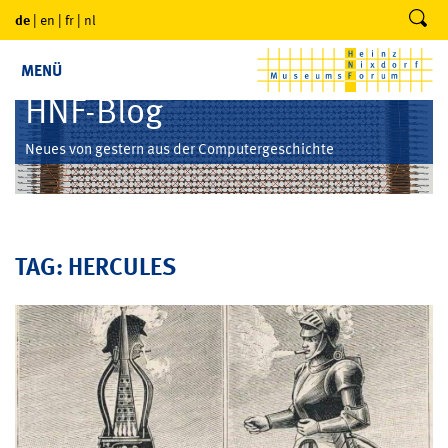
de
|
en
|
fr
|
nl
MENÜ
HNF-Blog
Neues von gestern aus der Computergeschichte
TAG: HERCULES