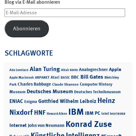
Blog via E-Mail abonnieren
E-
Mail-
Adresse
Abonnieren
SCHLAGWORTE
Alan Turing
Apple
Analogrechner
Ada Lovelace
Altair 8800
Bill Gates
BBC
Atari
ARPANET
Bletchley
Apple Macintosh
BASIC
Charles Babbage
Computer History
Park
Claude Shannon
Deutsches Museum
Museum
Deutsches Technikmuseum
Heinz
ENIAC
Gottfried Wilhelm Leibniz
Enigma
IBM
Nixdorf
HNF
IBM PC
Intel
Howard Aiken
Intel 8088
Konrad Zuse
Internet
John von Neumann
Künstliche Intelligenz