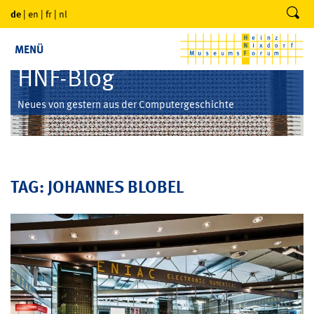
de
|
en
|
fr
|
nl
MENÜ
HNF-Blog
Neues von gestern aus der Computergeschichte
TAG: JOHANNES BLOBEL