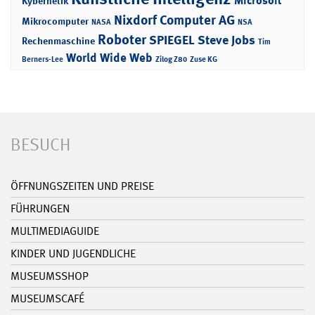
Microsoft
Kybernetik
Nixdorf Computer AG
Mikrocomputer
NASA
NSA
Roboter
SPIEGEL
Steve Jobs
Rechenmaschine
Tim
World Wide Web
Berners-Lee
Zilog Z80
Zuse KG
BESUCH
ÖFFNUNGSZEITEN UND PREISE
FÜHRUNGEN
MULTIMEDIAGUIDE
KINDER UND JUGENDLICHE
MUSEUMSSHOP
MUSEUMSCAFÉ