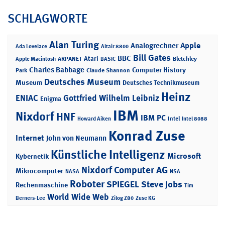
SCHLAGWORTE
Alan Turing
Apple
Analogrechner
Ada Lovelace
Altair 8800
Bill Gates
BBC
Atari
ARPANET
Bletchley
Apple Macintosh
BASIC
Charles Babbage
Computer History
Park
Claude Shannon
Deutsches Museum
Museum
Deutsches Technikmuseum
Heinz
ENIAC
Gottfried Wilhelm Leibniz
Enigma
IBM
Nixdorf
HNF
IBM PC
Intel
Howard Aiken
Intel 8088
Konrad Zuse
Internet
John von Neumann
Künstliche Intelligenz
Microsoft
Kybernetik
Nixdorf Computer AG
Mikrocomputer
NASA
NSA
Roboter
SPIEGEL
Steve Jobs
Rechenmaschine
Tim
World Wide Web
Berners-Lee
Zilog Z80
Zuse KG