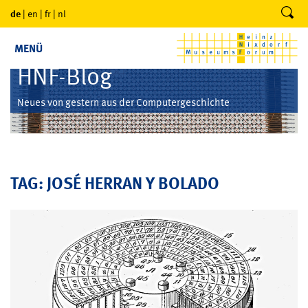
de
|
en
|
fr
|
nl
MENÜ
HNF-Blog
Neues von gestern aus der Computergeschichte
TAG: JOSÉ HERRAN Y BOLADO