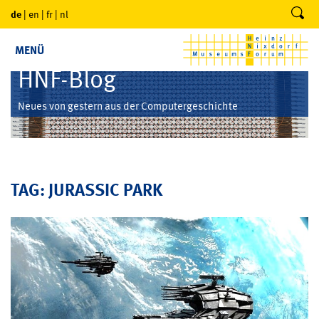
de
|
en
|
fr
|
nl
MENÜ
HNF-Blog
Neues von gestern aus der Computergeschichte
TAG: JURASSIC PARK