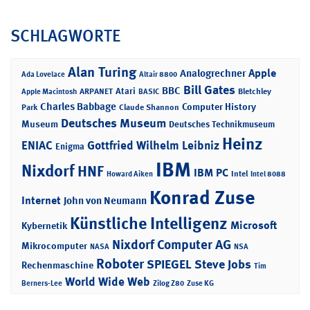
SCHLAGWORTE
Alan Turing
Apple
Analogrechner
Ada Lovelace
Altair 8800
Bill Gates
BBC
Atari
ARPANET
Bletchley
Apple Macintosh
BASIC
Charles Babbage
Computer History
Park
Claude Shannon
Deutsches Museum
Museum
Deutsches Technikmuseum
Heinz
ENIAC
Gottfried Wilhelm Leibniz
Enigma
IBM
Nixdorf
HNF
IBM PC
Intel
Howard Aiken
Intel 8088
Konrad Zuse
Internet
John von Neumann
Künstliche Intelligenz
Microsoft
Kybernetik
Nixdorf Computer AG
Mikrocomputer
NASA
NSA
Roboter
SPIEGEL
Steve Jobs
Rechenmaschine
Tim
World Wide Web
Berners-Lee
Zilog Z80
Zuse KG