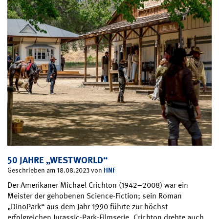
50 JAHRE „WESTWORLD“
HNF
Geschrieben am 18.08.2023 von
Der Amerikaner Michael Crichton (1942–2008) war ein
Meister der gehobenen Science-Fiction; sein Roman
„DinoPark“ aus dem Jahr 1990 führte zur höchst
erfolgreichen Jurassic-Park-Filmserie. Crichton drehte auch