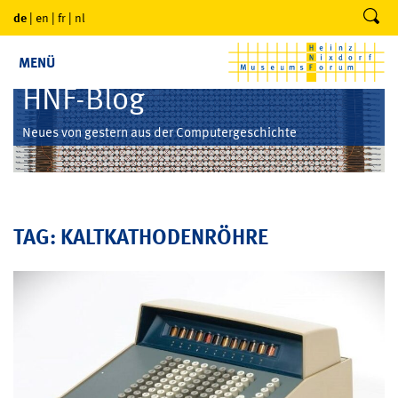
de
|
en
|
fr
|
nl
MENÜ
HNF-Blog
Neues von gestern aus der Computergeschichte
TAG: KALTKATHODENRÖHRE