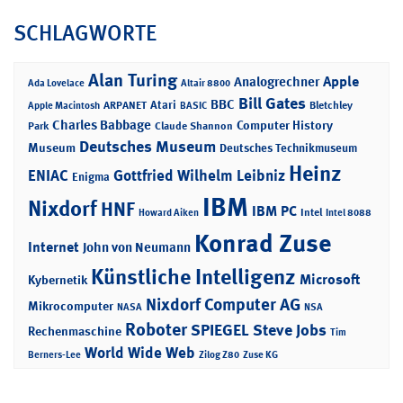
SCHLAGWORTE
Alan Turing
Apple
Analogrechner
Ada Lovelace
Altair 8800
Bill Gates
BBC
Atari
ARPANET
Bletchley
Apple Macintosh
BASIC
Charles Babbage
Computer History
Park
Claude Shannon
Deutsches Museum
Museum
Deutsches Technikmuseum
Heinz
ENIAC
Gottfried Wilhelm Leibniz
Enigma
IBM
Nixdorf
HNF
IBM PC
Intel
Howard Aiken
Intel 8088
Konrad Zuse
Internet
John von Neumann
Künstliche Intelligenz
Microsoft
Kybernetik
Nixdorf Computer AG
Mikrocomputer
NASA
NSA
Roboter
SPIEGEL
Steve Jobs
Rechenmaschine
Tim
World Wide Web
Berners-Lee
Zilog Z80
Zuse KG