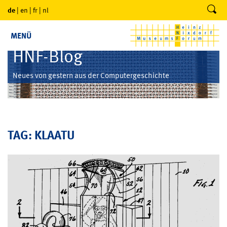
de
|
en
|
fr
|
nl
MENÜ
HNF-Blog
Neues von gestern aus der Computergeschichte
TAG: KLAATU