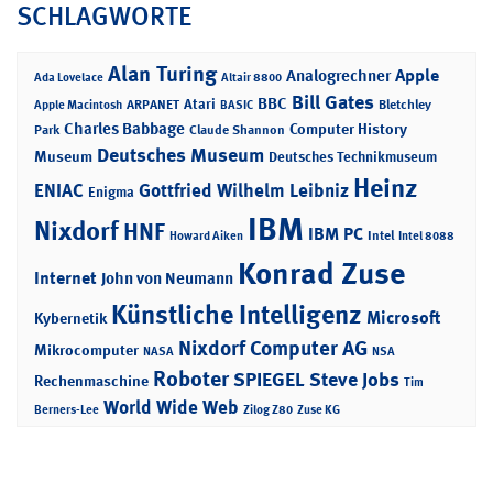
SCHLAGWORTE
Alan Turing
Apple
Analogrechner
Ada Lovelace
Altair 8800
Bill Gates
BBC
Atari
ARPANET
Bletchley
Apple Macintosh
BASIC
Charles Babbage
Computer History
Park
Claude Shannon
Deutsches Museum
Museum
Deutsches Technikmuseum
Heinz
ENIAC
Gottfried Wilhelm Leibniz
Enigma
IBM
Nixdorf
HNF
IBM PC
Intel
Howard Aiken
Intel 8088
Konrad Zuse
Internet
John von Neumann
Künstliche Intelligenz
Microsoft
Kybernetik
Nixdorf Computer AG
Mikrocomputer
NASA
NSA
Roboter
SPIEGEL
Steve Jobs
Rechenmaschine
Tim
World Wide Web
Berners-Lee
Zilog Z80
Zuse KG